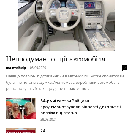
Непродумані опції автомобіля
maxwelhelp
-
03.09.2020
0
Навіщо потрібні підстаканники в автомобілі? Може спочатку це
була і не погана задумка. Але чомусь виробники автомобілів
розташовують їх так, що до них практично...
64-річні сестри Зайцеви
продемонстрували відверті декольте і
розрізи від стегна.
28.09.2021
24