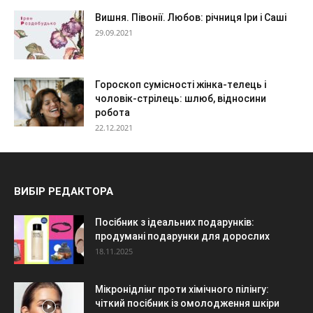
Вишня. Півонії. Любов: річниця Іри і Саші
29.09.2021
Гороскоп сумісності жінка-телець і
чоловік-стрілець: шлюб, відносини
робота
22.12.2021
ВИБІР РЕДАКТОРА
Посібник з ідеальних подарунків:
продумані подарунки для дорослих
18.11.2025
Мікронідлінг проти хімічного пілінгу:
чіткий посібник із омолодження шкіри