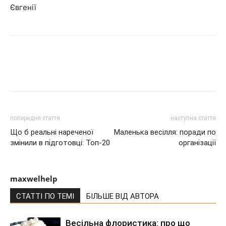
Євгенії
попередня стаття
наступна стаття
Що б реальні нареченої
Маленька весілля: поради по
змінили в підготовці: Топ-20
організації
maxwelhelp
СТАТТІ ПО ТЕМІ
БІЛЬШЕ ВІД АВТОРА
Весільна флористика: про що