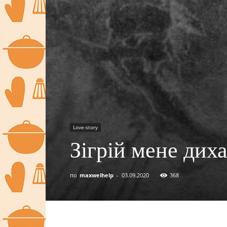
Love-story
Зігрій мене диха
по
maxwelhelp
-
03.09.2020
368