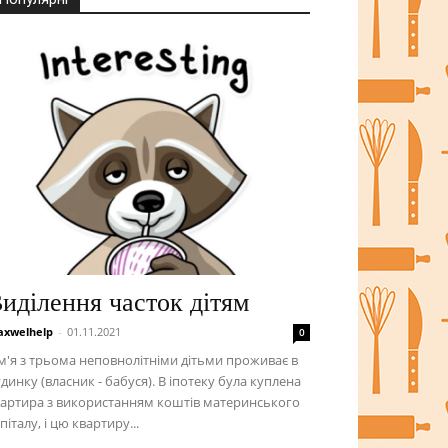
иділення часток дітям
xwelhelp
-
01.11.2021
0
м'я з трьома неповнолітніми дітьми проживає в
динку (власник - бабуся). В іпотеку була куплена
артира з використанням коштів материнського
піталу, і цю квартиру...