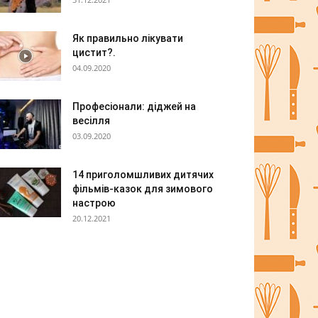
Як правильно лікувати
цистит?.
04.09.2020
Професіонали: діджей на
весілля
03.09.2020
14 приголомшливих дитячих
фільмів-казок для зимового
настрою
20.12.2021