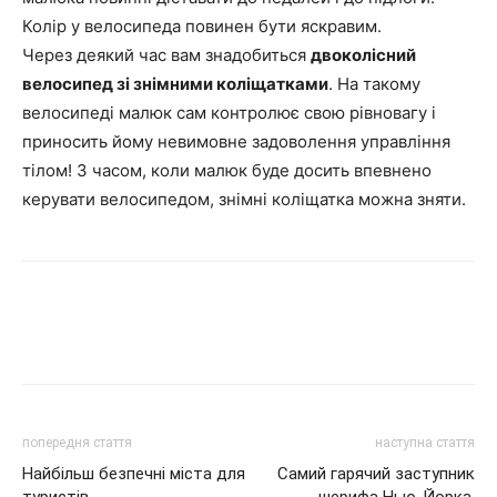
Колір у велосипеда повинен бути яскравим.
Через деякий час вам знадобиться
двоколісний
велосипед зі знімними коліщатками
. На такому
велосипеді малюк сам контролює свою рівновагу і
приносить йому невимовне задоволення управління
тілом! З часом, коли малюк буде досить впевнено
керувати велосипедом, знімні коліщатка можна зняти.
попередня стаття
наступна стаття
Найбільш безпечні міста для
Самий гарячий заступник
туристів.
шерифа Нью-Йорка.