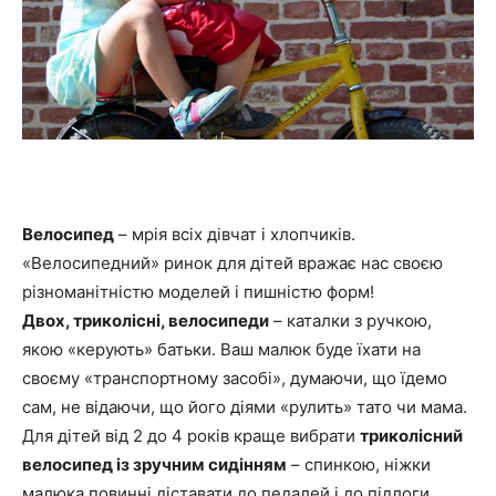
Велосипед
– мрія всіх дівчат і хлопчиків.
«Велосипедний» ринок для дітей вражає нас своєю
різноманітністю моделей і пишністю форм!
Двох, триколісні, велосипеди
– каталки з ручкою,
якою «керують» батьки. Ваш малюк буде їхати на
своєму «транспортному засобі», думаючи, що їдемо
сам, не відаючи, що його діями «рулить» тато чи мама.
Для дітей від 2 до 4 років краще вибрати
триколісний
велосипед із зручним сидінням
– спинкою, ніжки
малюка повинні діставати до педалей і до підлоги.