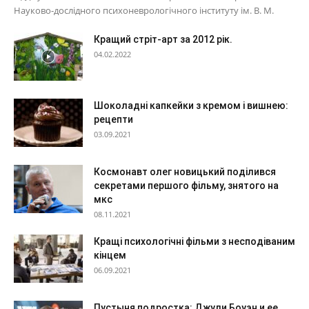
Науково-дослідного психоневрологічного інституту ім. В. М.
Кращий стріт-арт за 2012 рік.
04.02.2022
Шоколадні капкейки з кремом і вишнею:
рецепти
03.09.2021
Космонавт олег новицький поділився
секретами першого фільму, знятого на
мкс
08.11.2021
Кращі психологічні фільми з несподіваним
кінцем
06.09.2021
Пустыня подростка: Джули Боуэн и ее