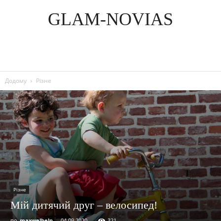
GLAM-NOVIAS
Додому
Різне
Різне
Мій дитячий друг – велосипед!
по
maxwelhelp
-
04.09.2020
321