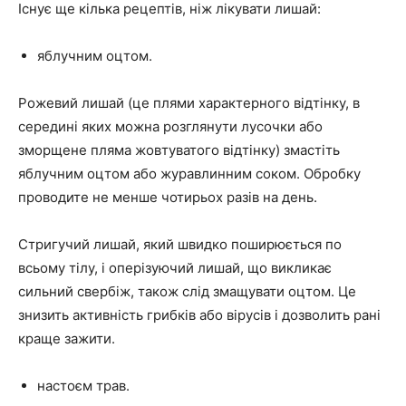
Існує ще кілька рецептів, ніж лікувати лишай:
яблучним оцтом.
Рожевий лишай (це плями характерного відтінку, в
середині яких можна розглянути лусочки або
зморщене пляма жовтуватого відтінку) змастіть
яблучним оцтом або журавлинним соком. Обробку
проводите не менше чотирьох разів на день.
Стригучий лишай, який швидко поширюється по
всьому тілу, і оперізуючий лишай, що викликає
сильний свербіж, також слід змащувати оцтом. Це
знизить активність грибків або вірусів і дозволить рані
краще зажити.
настоєм трав.