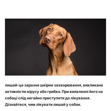
лишай-це
заразне
шкірне
захворювання, викликане
активністю
вірусу
або
грибка. При
виявленні
його
на
собаці
слід
негайно
приступити
до
лікування.
Дізнайтеся, чим
лікувати
лишай
у
собак.