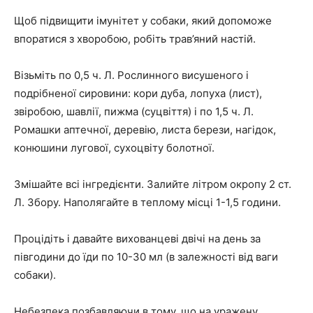
Щоб підвищити імунітет у собаки, який допоможе
впоратися з хворобою, робіть трав’яний настій.
Візьміть по 0,5 ч. Л. Рослинного висушеного і
подрібненої сировини: кори дуба, лопуха (лист),
звіробою, шавлії, пижма (суцвіття) і по 1,5 ч. Л.
Ромашки аптечної, деревію, листа берези, нагідок,
конюшини лугової, сухоцвіту болотної.
Змішайте всі інгредієнти. Залийте літром окропу 2 ст.
Л. Збору. Наполягайте в теплому місці 1-1,5 години.
Процідіть і давайте вихованцеві двічі на день за
півгодини до їди по 10-30 мл (в залежності від ваги
собаки).
Небезпека позбавляючи в тому, що на уражену