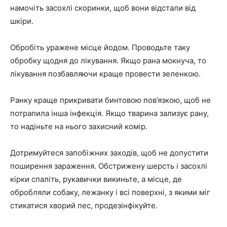
намочіть засохлі скоринки, щоб вони відстали від
шкіри.
Обробіть уражене місце йодом. Проводьте таку
обробку щодня до лікування. Якщо рана мокнуча, то
лікування позбавляючи краще провести зеленкою.
Ранку краще прикривати бинтовою пов’язкою, щоб не
потрапила інша інфекція. Якщо тварина зализує рану,
то надіньте на нього захисний комір.
Дотримуйтеся запобіжних заходів, щоб не допустити
поширення зараження. Обстрижену шерсть і засохлі
кірки спаліть, рукавички викиньте, а місце, де
обробляли собаку, лежанку і всі поверхні, з якими міг
стикатися хворий пес, продезінфікуйте.