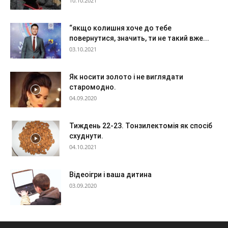
10.10.2021
“якщо колишня хоче до тебе
повернутися, значить, ти не такий вже...
03.10.2021
Як носити золото і не виглядати
старомодно.
04.09.2020
Тиждень 22-23. Тонзилектомія як спосіб
схуднути.
04.10.2021
Відеоігри і ваша дитина
03.09.2020