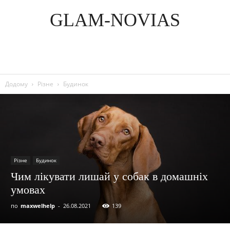
GLAM-NOVIAS
Додому
Різне
Будинок
Різне
Будинок
Чим лікувати лишай у собак в домашніх
умовах
по
maxwelhelp
-
26.08.2021
139