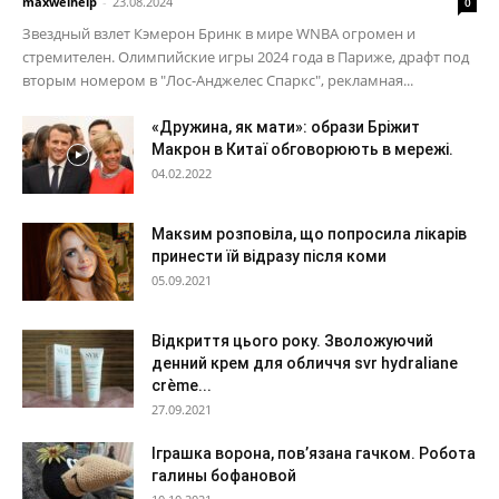
maxwelhelp
-
23.08.2024
0
Звездный взлет Кэмерон Бринк в мире WNBA огромен и
стремителен. Олимпийские игры 2024 года в Париже, драфт под
вторым номером в "Лос-Анджелес Спаркс", рекламная...
«Дружина, як мати»: образи Бріжит
Макрон в Китаї обговорюють в мережі.
04.02.2022
Макѕим розповіла, що попросила лікарів
принести їй відразу після коми
05.09.2021
Відкриття цього року. Зволожуючий
денний крем для обличчя svr hydraliane
crème...
27.09.2021
Іграшка ворона, пов’язана гачком. Робота
галины бофановой