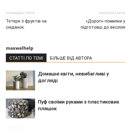
попередня стаття
наступна стаття
Тетеря з фруктів на
«Дорогі» помилки у
сніданок.
підготовці до весілля
maxwelhelp
СТАТТІ ПО ТЕМІ
БІЛЬШЕ ВІД АВТОРА
Домашні квіти, невибагливі у
догляді
Пуф своїми руками з пластикових
пляшок