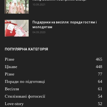
10.09.2021
Подарунки на весілля: поради гостям і
молодятам
04.09.2020
ПОПУЛЯРНА КАТЕГОРІЯ
Різне
465
Цікаве
448
Різне
77
Поради по підготовці
64
Весілля
61
Стилізовані фотосесії
54
Love-story
52