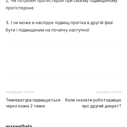
2. Чи потрібен прогестерон при своєму підвищеному
прогістероне
3. І чи може в наслідок підвищ.прогіка в другій фазі
бути і підвищеним на початку наступної
попередня стаття
наступна стаття
Температура підвищується
Коли сказати роботодавцю
через кожні 2 тижні
про другий декрет?
maxwelhelp