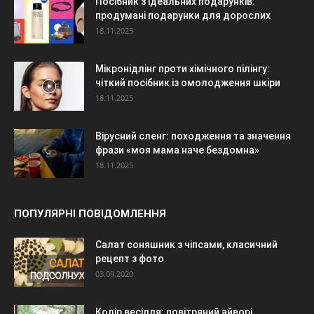
Посібник з ідеальних подарунків:
продумані подарунки для дорослих
18.11.2025
Мікронідлінг проти хімічного пілінгу:
чіткий посібник із омолодження шкіри
18.11.2025
Вірусний сленг: походження та значення
фрази «моя мама наче бездомна»
18.11.2025
ПОПУЛЯРНІ ПОВІДОМЛЕННЯ
Салат соняшник з чіпсами, класичний
рецепт з фото
03.09.2020
Колір весілля: повітряний айворі