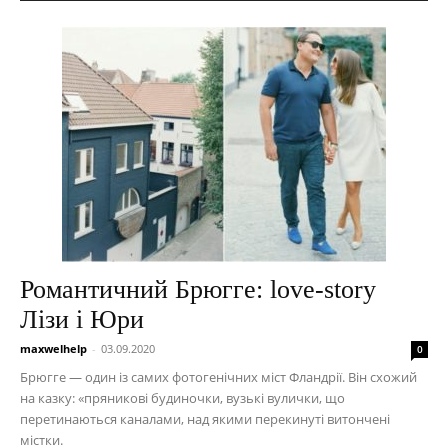
Романтичний Брюгге: love-story
Лізи і Юри
maxwelhelp
-
03.09.2020
0
Брюгге — один із самих фотогенічних міст Фландрії. Він схожий
на казку: «пряникові будиночки, вузькі вулички, що
перетинаються каналами, над якими перекинуті витончені
містки.