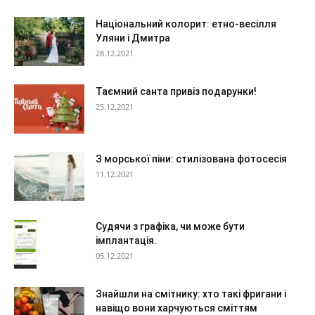
Національний колорит: етно-весілля
Уляни і Дмитра
28.12.2021
Таємний санта привіз подарунки!
25.12.2021
З морської піни: стилізована фотосесія
11.12.2021
Судячи з графіка, чи може бути
імплантація.
05.12.2021
Знайшли на смітнику: хто такі фригани і
навіщо вони харчуються сміттям