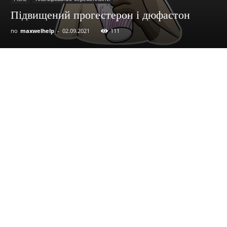
Підвищений прогестерон і дюфастон
по
maxwelhelp
-
02.09.2021
111