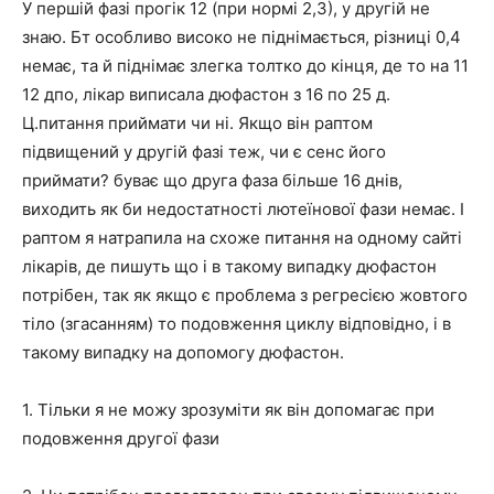
У першій фазі прогік 12 (при нормі 2,3), у другій не
знаю. Бт особливо високо не піднімається, різниці 0,4
немає, та й піднімає злегка толтко до кінця, де то на 11
12 дпо, лікар виписала дюфастон з 16 по 25 д.
Ц.питання приймати чи ні. Якщо він раптом
підвищений у другій фазі теж, чи є сенс його
приймати? буває що друга фаза більше 16 днів,
виходить як би недостатності лютеїнової фази немає. І
раптом я натрапила на схоже питання на одному сайті
лікарів, де пишуть що і в такому випадку дюфастон
потрібен, так як якщо є проблема з регресією жовтого
тіло (згасанням) то подовження циклу відповідно, і в
такому випадку на допомогу дюфастон.
1. Тільки я не можу зрозуміти як він допомагає при
подовження другої фази