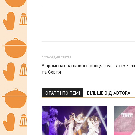
попередня стаття
У променях ранкового сонця: love-story Юлії
та Сергія
СТАТТІ ПО ТЕМІ
БІЛЬШЕ ВІД АВТОРА