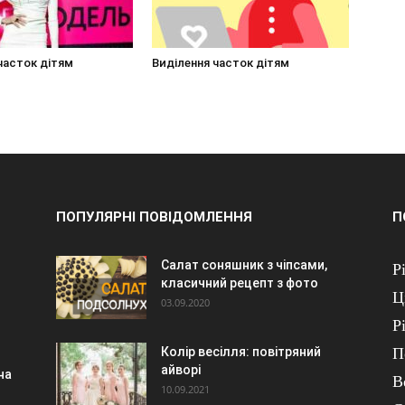
часток дітям
Виділення часток дітям
ПОПУЛЯРНІ ПОВІДОМЛЕННЯ
П
Салат соняшник з чіпсами,
Р
класичний рецепт з фото
Ц
03.09.2020
Р
Колір весілля: повітряний
П
айворі
на
В
10.09.2021