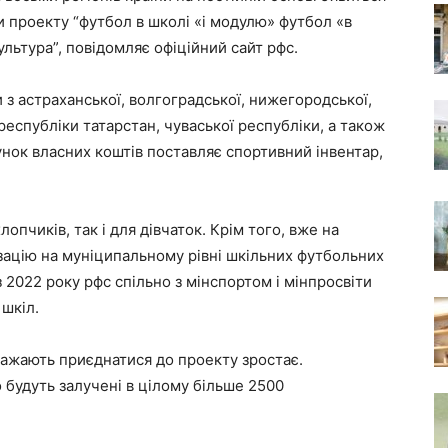
 проекту “футбол в школі «і модулю» футбол «в
льтура”, повідомляє офіційний сайт рфс.
 з астраханської, волгоградської, нижегородської,
республіки татарстан, чуваської республіки, а також
унок власних коштів поставляє спортивний інвентар,
опчиків, так і для дівчаток. Крім того, вже на
зацію на муніципальному рівні шкільних футбольних
з 2022 року рфс спільно з мінспортом і мінпросвіти
 шкіл.
і бажають приєднатися до проекту зростає.
 будуть залучені в цілому більше 2500