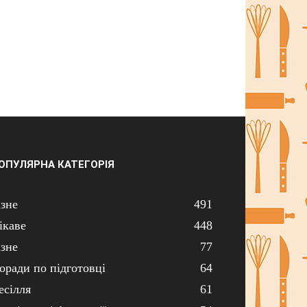
ОПУЛЯРНА КАТЕГОРІЯ
ізне
491
ікаве
448
ізне
77
оради по підготовці
64
есілля
61