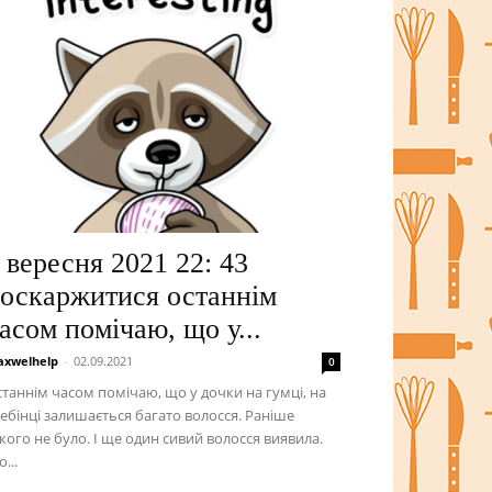
 вересня 2021 22: 43
оскаржитися останнім
асом помічаю, що у...
xwelhelp
-
02.09.2021
0
таннім часом помічаю, що у дочки на гумці, на
ебінці залишається багато волосся. Раніше
кого не було. І ще один сивий волосся виявила.
...