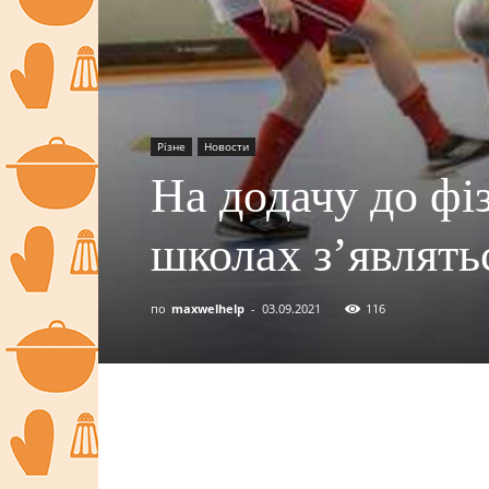
Різне
Новости
На додачу до фі
школах з’являть
по
maxwelhelp
-
03.09.2021
116