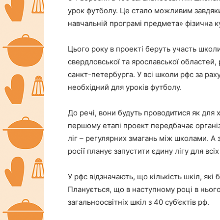
урок футболу. Це стало можливим завдяки
навчальній програмі предмета» фізична ку
Цього року в проекті беруть участь школи
свердловської та ярославської областей, 
санкт-петербурга. У всі школи рфс за рах
необхідний для уроків футболу.
До речі, вони будуть проводитися як для хл
першому етапі проект передбачає органі
ліг – регулярних змагань між школами. А 
росії планує запустити єдину лігу для всіх
У рфс відзначають, що кількість шкіл, як
Планується, що в наступному році в нього
загальноосвітніх шкіл з 40 суб’єктів рф.