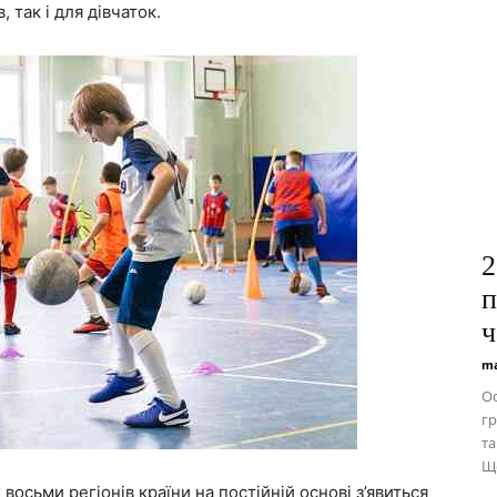
 так і для дівчаток.
2
п
ч
ma
Ос
гр
та
Що
 восьми регіонів країни на постійній основі з’явиться