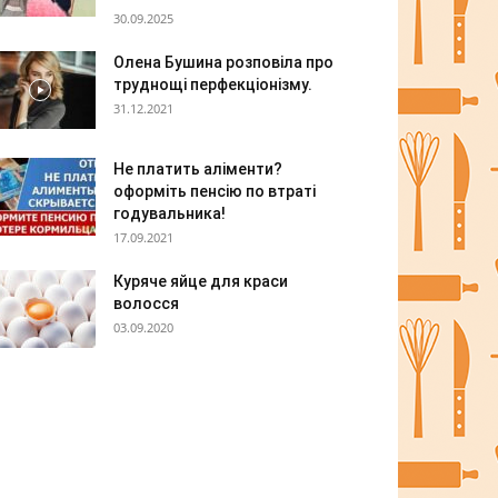
30.09.2025
Олена Бушина розповіла про
труднощі перфекціонізму.
31.12.2021
Не платить аліменти?
оформіть пенсію по втраті
годувальника!
17.09.2021
Куряче яйце для краси
волосся
03.09.2020