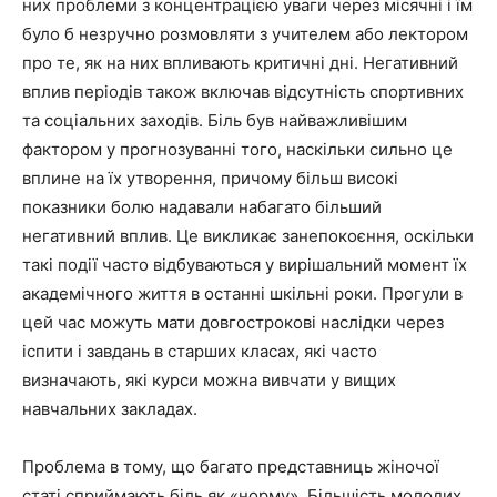
них проблеми з концентрацією уваги через місячні і їм
було б незручно розмовляти з учителем або лектором
про те, як на них впливають критичні дні. Негативний
вплив періодів також включав відсутність спортивних
та соціальних заходів. Біль був найважливішим
фактором у прогнозуванні того, наскільки сильно це
вплине на їх утворення, причому більш високі
показники болю надавали набагато більший
негативний вплив. Це викликає занепокоєння, оскільки
такі події часто відбуваються у вирішальний момент їх
академічного життя в останні шкільні роки. Прогули в
цей час можуть мати довгострокові наслідки через
іспити і завдань в старших класах, які часто
визначають, які курси можна вивчати у вищих
навчальних закладах.
Проблема в тому, що багато представниць жіночої
статі сприймають біль як «норму». Більшість молодих