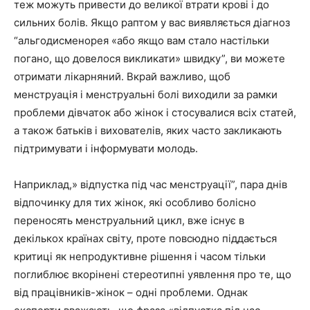
теж можуть привести до великої втрати крові і до
сильних болів. Якщо раптом у вас виявляється діагноз
“альгодисменорея «або якщо вам стало настільки
погано, що довелося викликати» швидку”, ви можете
отримати лікарняний. Вкрай важливо, щоб
менструація і менструальні болі виходили за рамки
проблеми дівчаток або жінок і стосувалися всіх статей,
а також батьків і вихователів, яких часто закликають
підтримувати і інформувати молодь.
Наприклад,» відпустка під час менструації”, пара днів
відпочинку для тих жінок, які особливо болісно
переносять менструальний цикл, вже існує в
декількох країнах світу, проте повсюдно піддається
критиці як непродуктивне рішення і часом тільки
поглиблює вкорінені стереотипні уявлення про те, що
від працівників-жінок – одні проблеми. Однак