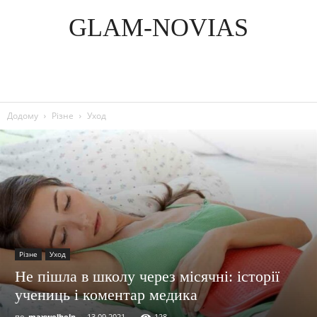
GLAM-NOVIAS
Додому
Різне
Уход
Різне
Уход
Не пішла в школу через місячні: історії
учениць і коментар медика
по
maxwelhelp
-
13.09.2021
128