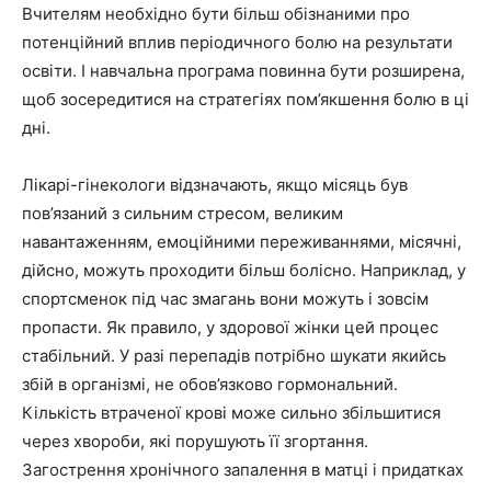
Вчителям необхідно бути більш обізнаними про
потенційний вплив періодичного болю на результати
освіти. І навчальна програма повинна бути розширена,
щоб зосередитися на стратегіях пом’якшення болю в ці
дні.
Лікарі-гінекологи відзначають, якщо місяць був
пов’язаний з сильним стресом, великим
навантаженням, емоційними переживаннями, місячні,
дійсно, можуть проходити більш болісно. Наприклад, у
спортсменок під час змагань вони можуть і зовсім
пропасти. Як правило, у здорової жінки цей процес
стабільний. У разі перепадів потрібно шукати якийсь
збій в організмі, не обов’язково гормональний.
Кількість втраченої крові може сильно збільшитися
через хвороби, які порушують її згортання.
Загострення хронічного запалення в матці і придатках