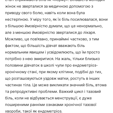
жінок не зверталися за медичною допомогою з
приводу свого болю, навіть коли вона була
нестерпною. У міру того, як їх біль посилювалася, вони
з більшою ймовірністю думали, що це ненормально,
але з меншою ймовірністю зверталися до лікаря.
Можливо, це пов’язано, принаймні частково, з тим
фактом, що більшість дівчат вважають біль
нормальним явищем і усвідомлюють, що їм просто
потрібно з нею змиритися. На жаль, тільки близько
половини дівчаток в школі чули про ендометріоз-
хронічному стані, при якому клітини, подібні до тих,
що розташовуються уздовж матки, ростуть в інших
частинах тіла. Це може викликати значний біль, втома
та репродуктивні проблеми. Важкий цикл і тазовий
біль, коли не відбувається менструації, є дуже
поширеними ранніми ознаками хронічної тазової
хвороби, такої як ендометріоз.