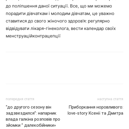
до поліпшення даної ситуації. Все, що ми можемо
порадити дівчаткам і молодим дівчатам, це уважно
ставитися до свого жіночого здоров’я: регулярно
відвідувати лікаря-гінеколога, вести календар своїх
менструаційконтрацепції
попередня стаття
наступна стаття
“до другого сезону він
Приборкання норовливого:
задзвездился”: напарник
love-story Ксенії та Дмитра
влада галкіна розповів про
зйомки ” далекобійники»