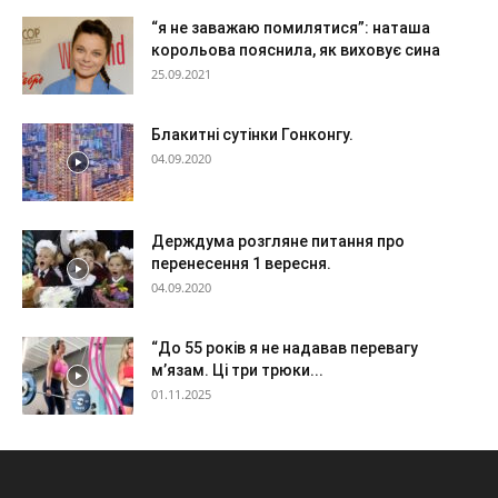
“я не заважаю помилятися”: наташа
корольова пояснила, як виховує сина
25.09.2021
Блакитні сутінки Гонконгу.
04.09.2020
Держдума розгляне питання про
перенесення 1 вересня.
04.09.2020
“До 55 років я не надавав перевагу
м’язам. Ці три трюки...
01.11.2025