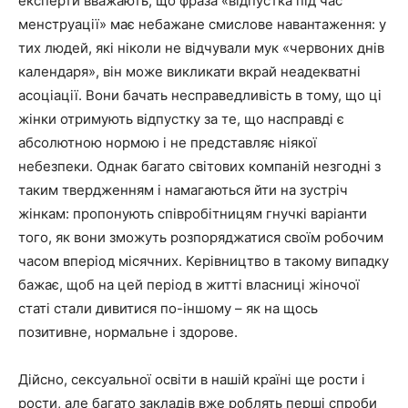
експерти вважають, що фраза «відпустка під час
менструації» має небажане смислове навантаження: у
тих людей, які ніколи не відчували мук «червоних днів
календаря», він може викликати вкрай неадекватні
асоціації. Вони бачать несправедливість в тому, що ці
жінки отримують відпустку за те, що насправді є
абсолютною нормою і не представляє ніякої
небезпеки. Однак багато світових компаній незгодні з
таким твердженням і намагаються йти на зустріч
жінкам: пропонують співробітницям гнучкі варіанти
того, як вони зможуть розпоряджатися своїм робочим
часом вперіод місячних. Керівництво в такому випадку
бажає, щоб на цей період в житті власниці жіночої
статі стали дивитися по-іншому – як на щось
позитивне, нормальне і здорове.
Дійсно, сексуальної освіти в нашій країні ще рости і
рости, але багато закладів вже роблять перші спроби