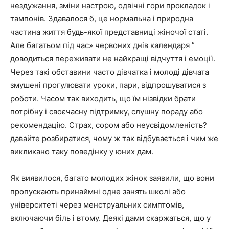
нездужання, зміни настрою, одвічні гори прокладок і
тампонів. Здавалося б, це нормальна і природна
частина життя будь-якої представниці жіночої статі.
Але багатьом під час» червоних днів календаря ”
доводиться переживати не найкращі відчуття і емоції.
Через такі обставини часто дівчатка і молоді дівчата
змушені прогулювати уроки, пари, відпрошуватися з
роботи. Часом так виходить, що їм нізвідки брати
потрібну і своєчасну підтримку, слушну пораду або
рекомендацію. Страх, сором або неусвідомленість?
давайте розбиратися, чому ж так відбувається і чим же
викликано таку поведінку у юних дам.
Як виявилося, багато молодих жінок заявили, що вони
пропускають принаймні одне занять школі або
університеті через менструальних симптомів,
включаючи біль і втому. Деякі дами скаржаться, що у