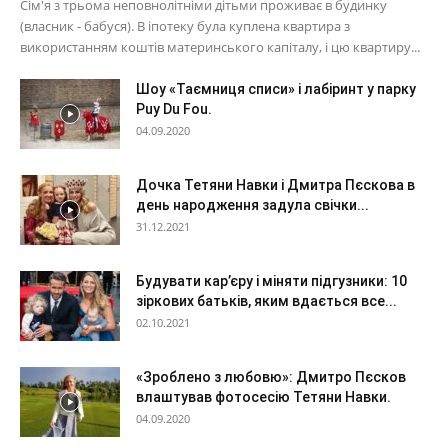
Сім'я з трьома неповнолітніми дітьми проживає в будинку
(власник - бабуся). В іпотеку була куплена квартира з
використанням коштів материнського капіталу, і цю квартиру...
Шоу «Таємниця списи» і лабіринт у парку
Puy Du Fou.
04.09.2020
Дочка Тетяни Навки і Дмитра Пєскова в
день народження задула свічки...
31.12.2021
Будувати кар’єру і міняти підгузники: 10
зіркових батьків, яким вдається все...
02.10.2021
«Зроблено з любовю»: Дмитро Пєсков
влаштував фотосесію Тетяни Навки.
04.09.2020