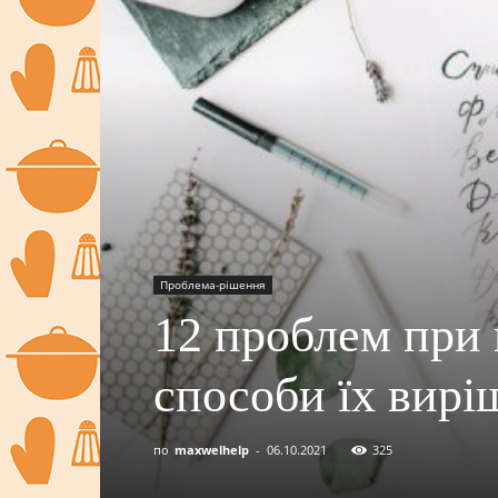
Проблема-рішення
12 проблем при п
способи їх вирі
по
maxwelhelp
-
06.10.2021
325