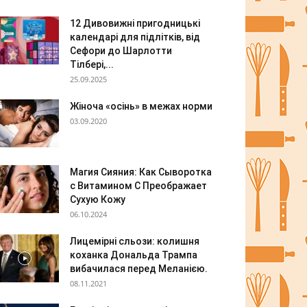
12 Дивовижні пригодницькі
календарі для підлітків, від
Сефори до Шарлотти
Тілбері,...
25.09.2025
Жіноча «осінь» в межах норми
03.09.2020
Магия Сияния: Как Сыворотка
с Витамином С Преображает
Сухую Кожу
06.10.2024
Лицемірні сльози: колишня
коханка Дональда Трампа
вибачилася перед Меланією.
08.11.2021