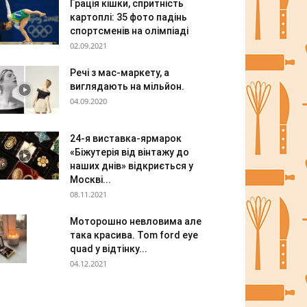
Грація кішки, спритність
картоплі: 35 фото падінь
спортсменів на олімпіаді
02.09.2021
Речі з мас-маркету, а
виглядають на мільйон.
04.09.2020
24-я виставка-ярмарок
«Біжутерія від вінтажу до
наших днів» відкриється у
Москві...
08.11.2021
Моторошно невловима але
така красива. Tom ford eye
quad у відтінку...
04.12.2021