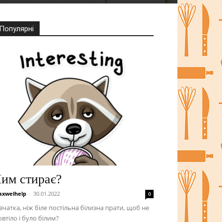
Популярні
им стирає?
xwelhelp
-
30.01.2022
0
вчатка, ніж біле постільна білизна прати, щоб не
втіло і було білим?