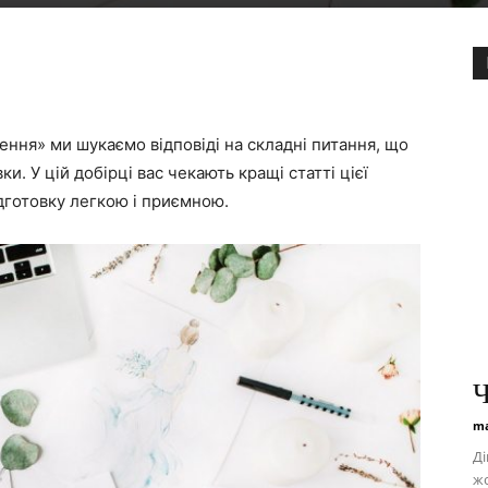
ення» ми шукаємо відповіді на складні питання, що
ки. У цій добірці вас чекають кращі статті цієї
дготовку легкою і приємною.
Ч
ma
Ді
жо