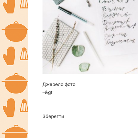
Джерело фото
–&gt;
Зберегти