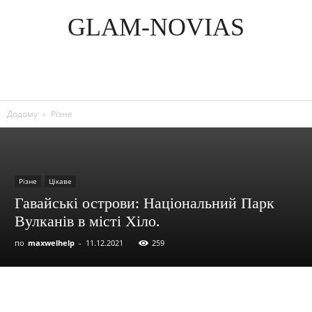
GLAM-NOVIAS
Додому
Різне
Різне
Цікаве
Гавайські острови: Національний Парк
Вулканів в місті Хіло.
по
maxwelhelp
-
11.12.2021
259