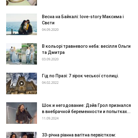
Весна на Байкалі: love-story Максима і
Свєти
04.09.2020
В кольорі травневого неба: весілля Ольги
та Дмитра
03.09.2020
Гід по Празі: 7 зірок чеської столиці.
04.02.2022
Шок и негодование: Дэйв Грол признался
в внебрачной беременности и попытках...
11.09.2024
33-річна ріанна вагітна первістком: