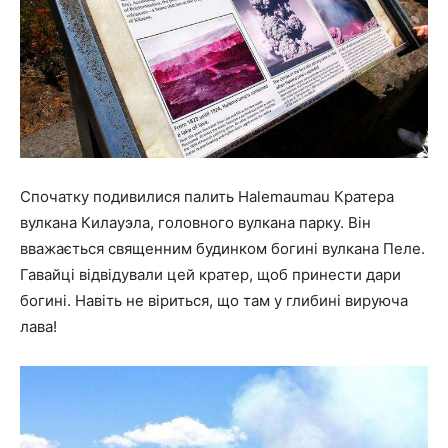
Спочатку подивилися палить Halemaumau Кратера
вулкана Килауэла, головного вулкана парку. Він
вважається священним будинком богині вулкана Пеле.
Гавайці відвідували цей кратер, щоб принести дари
богині. Навіть не віриться, що там у глибині вируюча
лава!