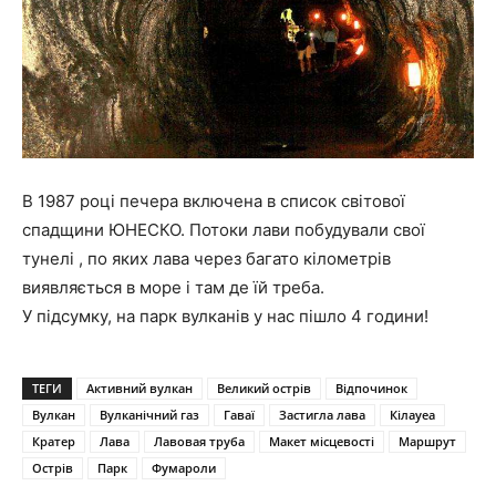
В 1987 році печера включена в список світової
спадщини ЮНЕСКО. Потоки лави побудували свої
тунелі , по яких лава через багато кілометрів
виявляється в море і там де їй треба.
У підсумку, на парк вулканів у нас пішло 4 години!
ТЕГИ
Активний вулкан
Великий острів
Відпочинок
Вулкан
Вулканічний газ
Гаваї
Застигла лава
Кілауеа
Кратер
Лава
Лавовая труба
Макет місцевості
Маршрут
Острів
Парк
Фумароли