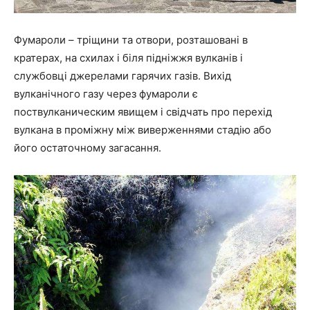
Фумароли – тріщини та отвори, розташовані в
кратерах, на схилах і біля підніжжя вулканів і
службовці джерелами гарячих газів. Вихід
вулканічного газу через фумароли є
поствулканическим явищем і свідчать про перехід
вулкана в проміжну між виверженнями стадію або
його остаточному загасання.