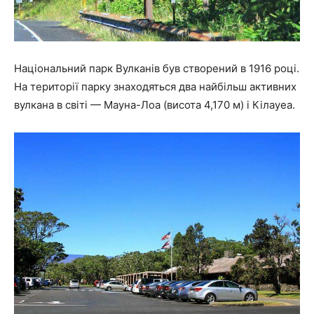
Національний парк Вулканів був створений в 1916 році.
На території парку знаходяться два найбільш активних
вулкана в світі — Мауна-Лоа (висота 4,170 м) і Кілауеа.