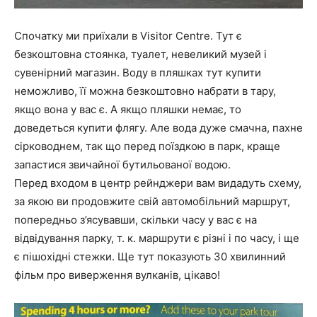
Спочатку ми приїхали в Visitor Centre. Тут є
безкоштовна стоянка, туалет, невеликий музей і
сувенірний магазин. Воду в пляшках тут купити
неможливо, її можна безкоштовно набрати в тару,
якщо вона у вас є. А якщо пляшки немає, то
доведеться купити флягу. Але вода дуже смачна, пахне
сірководнем, так що перед поїздкою в парк, краще
запастися звичайної бутильованої водою.
Перед входом в центр рейнджери вам видадуть схему,
за якою ви продовжите свій автомобільний маршрут,
попередньо з’ясувавши, скільки часу у вас є на
відвідування парку, т. к. маршрути є різні і по часу, і ще
є пішохідні стежки. Ще тут показують 30 хвилинний
фільм про виверження вулканів, цікаво!