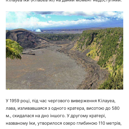
У 1959 році, під час чергового виверження Кілауеа,
лава, изливавшаяся з одного кратера, висотою до 580
м., скидалася на дно іншого. У другому кратері,
названому Іки, утворилося озеро глибиною 110 метрів,