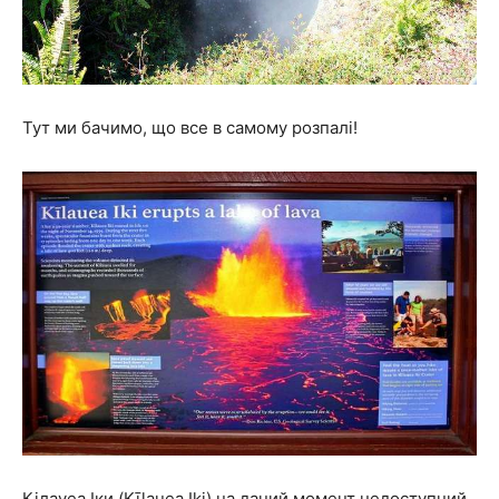
Тут ми бачимо, що все в самому розпалі!
Кілауеа Іки (Kīlauea Iki) на даний момент недоступний.