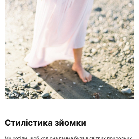
Стилістика зйомки
Ми хотіли, щоб колірна гамма була в світлих природних