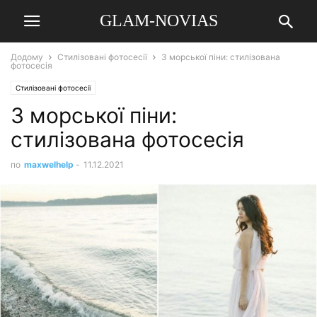
GLAM-NOVIAS
Додому
Стилізовані фотосесії
З морської піни: стилізована
фотосесія
Стилізовані фотосесії
З морської піни:
стилізована фотосесія
по
maxwelhelp
-
11.12.2021