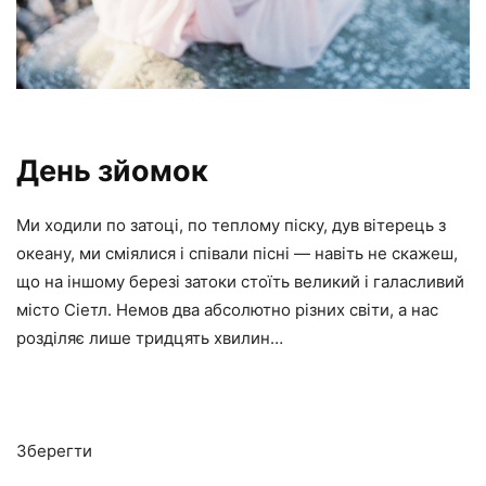
День зйомок
Ми ходили по затоці, по теплому піску, дув вітерець з
океану, ми сміялися і співали пісні — навіть не скажеш,
що на іншому березі затоки стоїть великий і галасливий
місто Сіетл. Немов два абсолютно різних світи, а нас
розділяє лише тридцять хвилин…
Зберегти