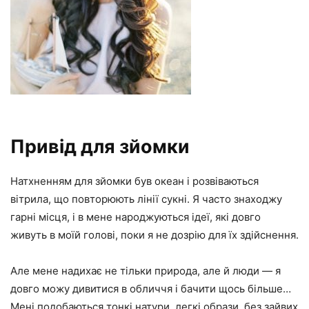
Привід для зйомки
Натхненням для зйомки був океан і розвіваються
вітрила, що повторюють лінії сукні. Я часто знаходжу
гарні місця, і в мене народжуються ідеї, які довго
живуть в моїй голові, поки я не дозрію для їх здійснення.
Але мене надихає не тільки природа, але й люди — я
довго можу дивитися в обличчя і бачити щось більше…
Мені подобаються тонкі натури, легкі образи, без зайвих