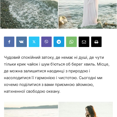
Чудовий спокійний затоку, де немає ні душі, де чути
тільки крик чайок і шум б’ються об берег хвиль. Місце,
де можна залишитися наодинці з природою і
насолодитися її гармонією і чистотою. Сьогодні ми
хочемо поділитися з вами приємною зйомкою,
натхненної свободою океану.