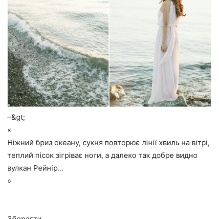
–&gt;
«
Ніжний бриз океану, сукня повторює лінії хвиль на вітрі,
теплий пісок зігріває ноги, а далеко так добре видно
вулкан Рейнір…
»
Зберегти