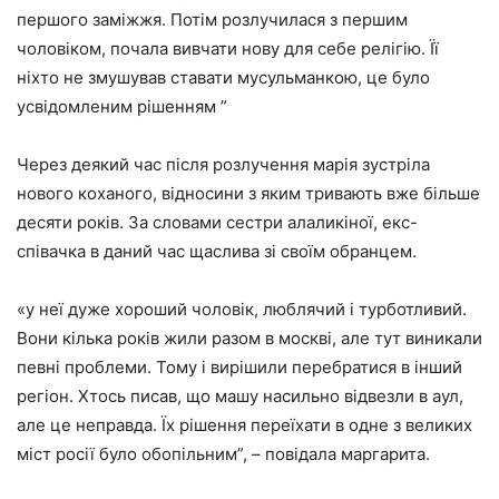
першого заміжжя. Потім розлучилася з першим
чоловіком, почала вивчати нову для себе релігію. Її
ніхто не змушував ставати мусульманкою, це було
усвідомленим рішенням ”
Через деякий час після розлучення марія зустріла
нового коханого, відносини з яким тривають вже більше
десяти років. За словами сестри алаликіної, екс-
співачка в даний час щаслива зі своїм обранцем.
«у неї дуже хороший чоловік, люблячий і турботливий.
Вони кілька років жили разом в москві, але тут виникали
певні проблеми. Тому і вирішили перебратися в інший
регіон. Хтось писав, що машу насильно відвезли в аул,
але це неправда. Їх рішення переїхати в одне з великих
міст росії було обопільним”, – повідала маргарита.