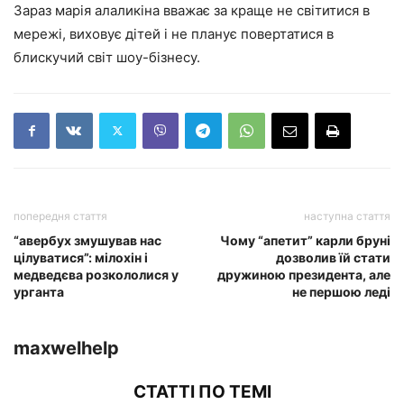
Зараз марія алаликіна вважає за краще не світитися в
мережі, виховує дітей і не планує повертатися в
блискучий світ шоу-бізнесу.
попередня стаття
наступна стаття
“авербух змушував нас
Чому “апетит” карли бруні
цілуватися”: мілохін і
дозволив їй стати
медведєва розкололися у
дружиною президента, але
урганта
не першою леді
maxwelhelp
СТАТТІ ПО ТЕМІ