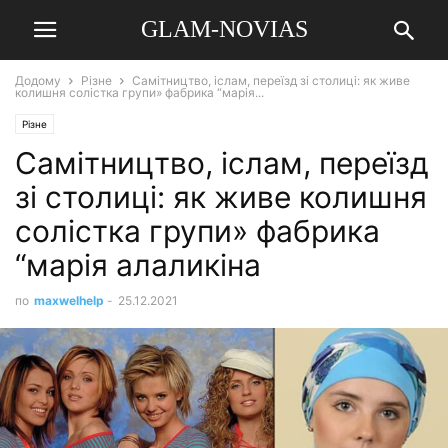
GLAM-NOVIAS
Додому
Різне
Самітництво, іслам, переїзд зі столиці: як живе
колишня солістка групи» фабрика “марія...
Різне
Самітництво, іслам, переїзд
зі столиці: як живе колишня
солістка групи» фабрика
“марія алаликіна
по
maxwelhelp
-
25.12.2021