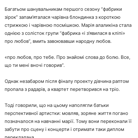
Багатьом шанувальникам першого сезону “фабрики
зірок” запам’яталася чарівна блондинка з короткою
стрижкою і чарівною посмішкою. Марія алаликіна стала
однією з солісток групи “фабрика «і з’явилася в кліпі»
про любов”, вмить завоювавши народну любов.
«про любов, про тебе. Про знайомі слова до болю. Все,
що ти мені вночі говорив”.
Однак незабаром після фіналу проекту дівчина раптом
пропала з радарів, а квартет перетворився на тріо.
Тоді говорили, що на цьому наполягли батьки
перспективної артистки: мовляв, зоряне життя погано
позначалося на навчанні марії. Тому вони переконали її
забути про сцену і концерти і отримати таки диплом
перекладача.