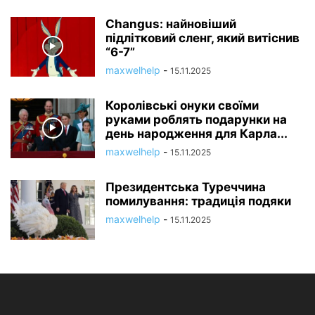
Changus: найновіший
підлітковий сленг, який витіснив
“6-7”
maxwelhelp
-
15.11.2025
Королівські онуки своїми
руками роблять подарунки на
день народження для Карла...
maxwelhelp
-
15.11.2025
Президентська Туреччина
помилування: традиція подяки
maxwelhelp
-
15.11.2025