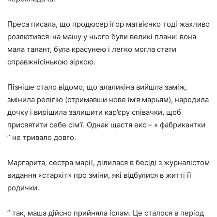
Преса писала, що продюсер ігор матвієнко тоді жахливо
розлютився-на машу у нього були великі плани: вона
мала талант, була красунею і легко могла стати
справжнісінькою зіркою.
Пізніше стало відомо, що алаликіна вийшла заміж,
змінила релігію (отримавши нове ім’я марьям), народила
дочку і вирішила залишити кар’єру співачки, щоб
присвятити себе сім’ї. Однак щастя екс – » фабрикантки
” не тривало довго.
Маргарита, сестра марії, ділилася в бесіді з журналістом
видання «стархіт» про зміни, які відбулися в житті її
родички.
” так, маша дійсно прийняла іслам. Це сталося в період