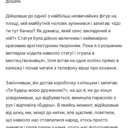
дощем.
Дійшовши до однієї з найбільш незвичайних фігур на
площі, мій майбутній чоловік зупинився і запитав: «Що
ти тут бачиш? Як думаєш, який сенс закладений в
ній?» Статуя була дійсно величним і неймовірно
красивим архітектурним творінням. Поки я з розумним
виглядом ходила навколо статуї і «грала в
мистецтвознавця», Ілля встав на одне коліно прямо в
калюжу і почав читати з телефону вірші про кохання.
Закінчивши, він дістав коробочку з кільцем і запитав:
«Ти будеш моєю дружиною?», на що я, не до кінця
усвідомивши, що відбувається, викинула парасолю з
рук і відповіла «Будеш». В якийсь момент, відійшовши
від шоку, ми, мокрі до нитки, але щасливі, помітили,
що навколо нас стовпилися народ, хтось просто
дивився і радів разом з нами, хтось нас фотографував.