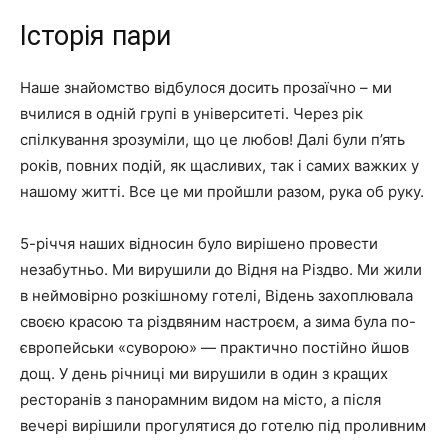
Історія пари
Наше знайомство відбулося досить прозаїчно – ми
вчилися в одній групі в університеті. Через рік
спілкування зрозуміли, що це любов! Далі були п’ять
років, повних подій, як щасливих, так і самих важких у
нашому житті. Все це ми пройшли разом, рука об руку.
5-річчя наших відносин було вирішено провести
незабутньо. Ми вирушили до Відня на Різдво. Ми жили
в неймовірно розкішному готелі, Відень захоплювала
своєю красою та різдвяним настроєм, а зима була по-
європейськи «суворою» — практично постійно йшов
дощ. У день річниці ми вирушили в один з кращих
ресторанів з панорамним видом на місто, а після
вечері вирішили прогулятися до готелю під проливним