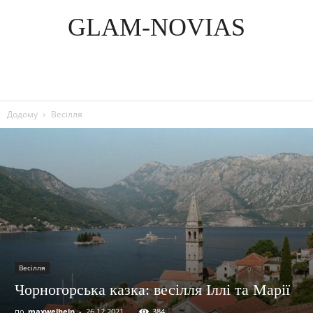
GLAM-NOVIAS
Додому
Весілля
Весілля
Чорногорська казка: весілля Іллі та Марії
по
maxwelhelp
-
26.12.2021
384