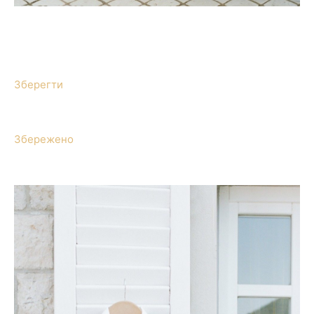
Зберегти
Збережено