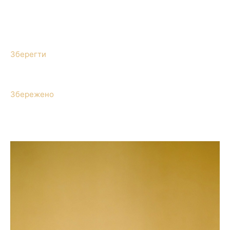
Зберегти
Збережено