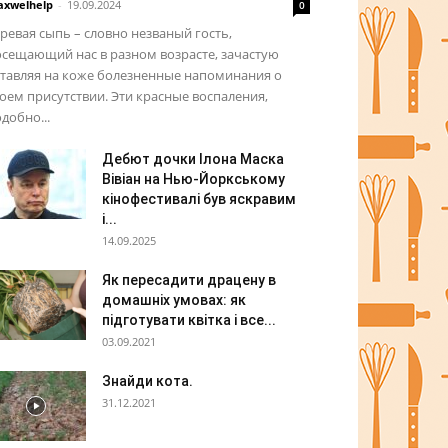
xwelhelp
-
19.09.2024
0
ревая сыпь – словно незваный гость,
сещающий нас в разном возрасте, зачастую
ставляя на коже болезненные напоминания о
оем присутствии. Эти красные воспаления,
добно...
Дебют дочки Ілона Маска
Вівіан на Нью-Йоркському
кінофестивалі був яскравим
і...
14.09.2025
Як пересадити драцену в
домашніх умовах: як
підготувати квітка і все...
03.09.2021
Знайди кота.
31.12.2021