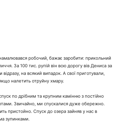
 намалювався робочий, бажає заробити: прикольний
чя. За 100 тис. рупій він всю дорогу вів Дениса за
и відразу, на всякий випадок. А свої приготували,
якщо налетить отруйну хмару.
спуск по дрібним та крупним камінню з постійно
ротами. Звичайно, ми спускалися дуже обережно.
ить пристойно. Спуск до озера зайняв у нас в
іма зупинками.