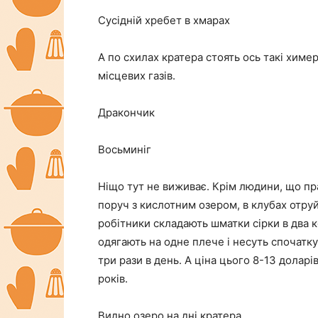
Сусідній хребет в хмарах
А по схилах кратера стоять ось такі химер
місцевих газів.
Дракончик
Восьминіг
Ніщо тут не виживає. Крім людини, що пр
поруч з кислотним озером, в клубах отруй
робітники складають шматки сірки в два 
одягають на одне плече і несуть спочатку в
три рази в день. А ціна цього 8-13 доларі
років.
Видно озеро на дні кратера