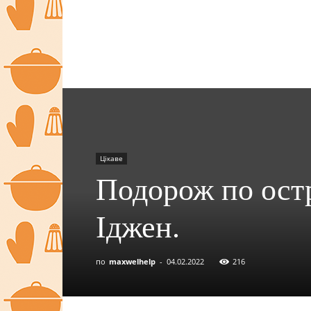
Цікаве
Подорож по остр
Іджен.
по
maxwelhelp
-
04.02.2022
216