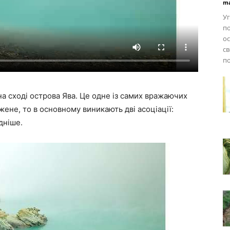
ma
Уг
по
о
св
по
 на сході острова Ява. Це одне із самих вражаючих
жене, то в основному виникають дві асоціації:
дніше.