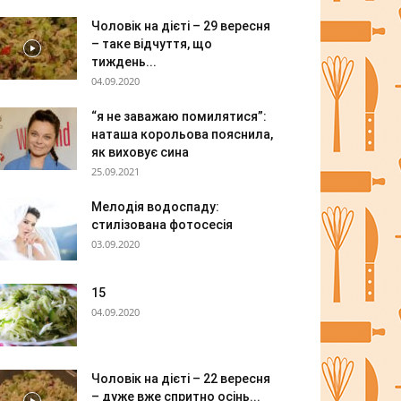
Чоловік на дієті – 29 вересня
– таке відчуття, що
тиждень...
04.09.2020
“я не заважаю помилятися”:
наташа корольова пояснила,
як виховує сина
25.09.2021
Мелодія водоспаду:
стилізована фотосесія
03.09.2020
15
04.09.2020
Чоловік на дієті – 22 вересня
– дуже вже спритно осінь...