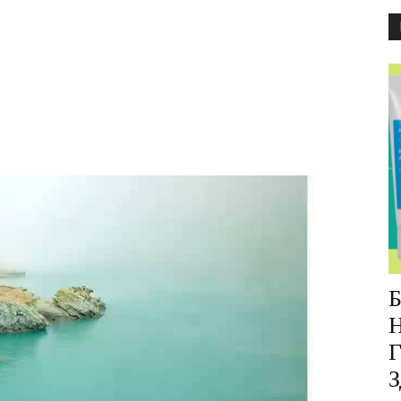
Б
Н
Г
З