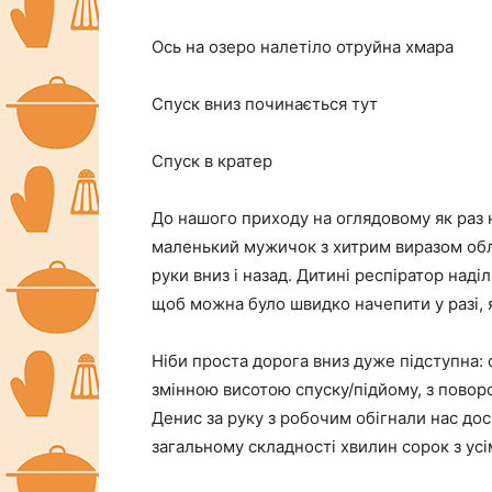
Ось на озеро налетіло отруйна хмара
Спуск вниз починається тут
Спуск в кратер
До нашого приходу на оглядовому як раз
маленький мужичок з хитрим виразом облич
руки вниз і назад. Дитині респіратор наділ
щоб можна було швидко начепити у разі, 
Ніби проста дорога вниз дуже підступна: 
змінною висотою спуску/підйому, з пово
Денис за руку з робочим обігнали нас дос
загальному складності хвилин сорок з ус