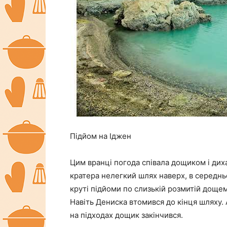
Підйом на Іджен
Цим вранці погода співала дощиком і диха
кратера нелегкий шлях наверх, в середн
круті підйоми по слизькій розмитій дощем 
Навіть Дениска втомився до кінця шляху. 
на підходах дощик закінчився.