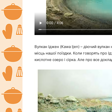
Вулкан Іджен (Kawa Ijen) – діючий вулкан
місць нашої поїздки. Коли говорять про Ід
кислотне озеро і сірка. Але про все докла