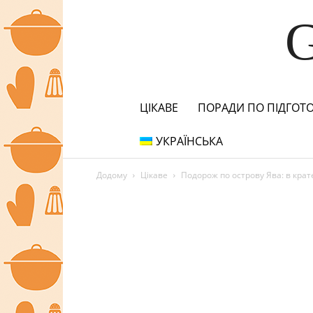
ЦІКАВЕ
ПОРАДИ ПО ПІДГОТО
УКРАЇНСЬКА
Додому
Цікаве
Подорож по острову Ява: в крат