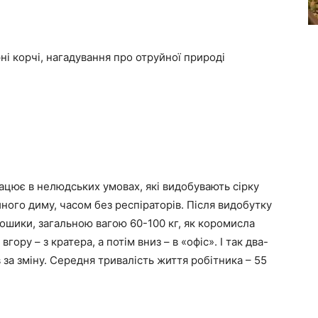
ні корчі, нагадування про отруйної природі
ацює в нелюдських умовах, які видобувають сірку
ного диму, часом без респіраторів. Після видобутку
кошики, загальною вагою 60-100 кг, як коромисла
гору – з кратера, а потім вниз – в «офіс». І так два-
в за зміну. Середня тривалість життя робітника – 55