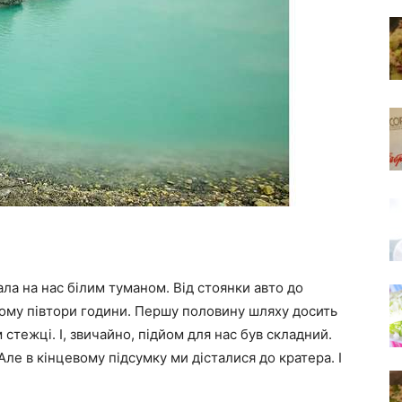
ла на нас білим туманом. Від стоянки авто до
ьому півтори години. Першу половину шляху досить
стежці. І, звичайно, підйом для нас був складний.
Але в кінцевому підсумку ми дісталися до кратера. І