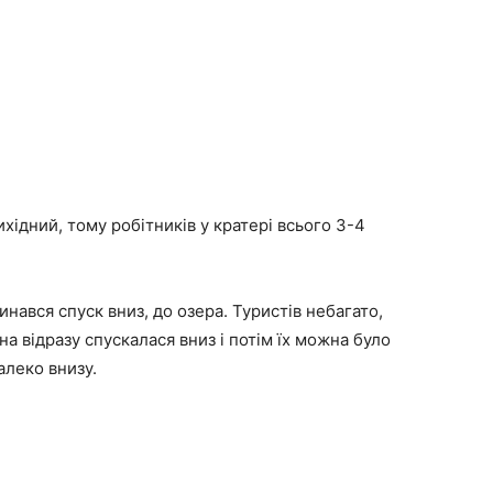
хідний, тому робітників у кратері всього 3-4
нався спуск вниз, до озера. Туристів небагато,
а відразу спускалася вниз і потім їх можна було
алеко внизу.