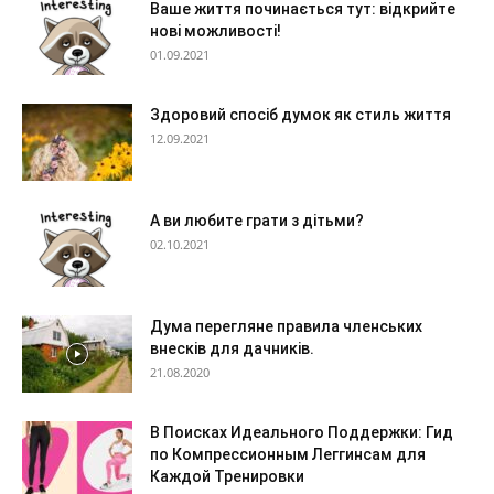
Ваше життя починається тут: відкрийте
нові можливості!
01.09.2021
Здоровий спосіб думок як стиль життя
12.09.2021
А ви любите грати з дітьми?
02.10.2021
Дума перегляне правила членських
внесків для дачників.
21.08.2020
В Поисках Идеального Поддержки: Гид
по Компрессионным Леггинсам для
Каждой Тренировки