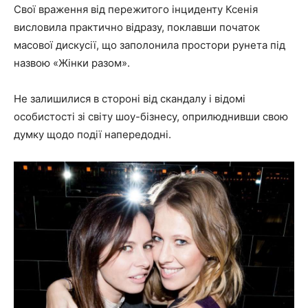
Свої враження від пережитого інциденту Ксенія
висловила практично відразу, поклавши початок
масової дискусії, що заполонила простори рунета під
назвою «Жінки разом».
Не залишилися в стороні від скандалу і відомі
особистості зі світу шоу-бізнесу, оприлюднивши свою
думку щодо події напередодні.