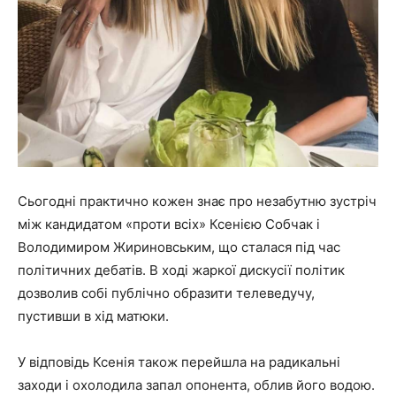
Сьогодні практично кожен знає про незабутню зустріч
між кандидатом «проти всіх» Ксенією Собчак і
Володимиром Жириновським, що сталася під час
політичних дебатів. В ході жаркої дискусії політик
дозволив собі публічно образити телеведучу,
пустивши в хід матюки.
У відповідь Ксенія також перейшла на радикальні
заходи і охолодила запал опонента, облив його водою.