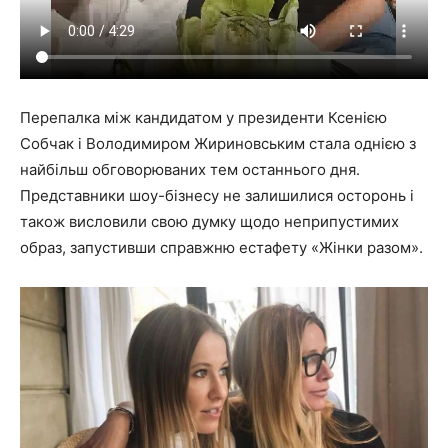
Перепалка між кандидатом у президенти Ксенією
Собчак і Володимиром Жириновським стала однією з
найбільш обговорюваних тем останнього дня.
Представники шоу-бізнесу не залишилися осторонь і
також висловили свою думку щодо неприпустимих
образ, запустивши справжню естафету «Жінки разом».