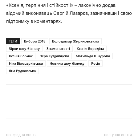
«Ксенія, терпіння і стійкості!» – лаконічно додав
відомий виконавець Сергій Лазарєв, зазначивши і свою
підтримку в коментарях.
ТЕГИ
Вибори 2018
Володимир Жириновський
Зірки шоу-бізнесу
Знаменитості
Ксенія Бородіна
Ксенія Собчак
Лера Кудрявцева
Матильда Шнурова
Ніка Білоцерківська
Новини шоу-бізнесу
Росія
Яна Рудковська
попередня стаття
наступна стаття