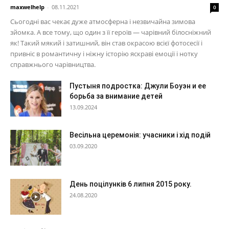
maxwelhelp
-
08.11.2021
0
Сьогодні вас чекає дуже атмосферна і незвичайна зимова
зйомка. А все тому, що один з її героїв — чарівний білосніжний
як! Такий мякий і затишний, він став окрасою всієї фотосесії і
привніс в романтичну і ніжну історію яскраві емоції і нотку
справжнього чарівництва.
Пустыня подростка: Джули Боуэн и ее
борьба за внимание детей
13.09.2024
Весільна церемонія: учасники і хід подій
03.09.2020
День поцілунків 6 липня 2015 року.
24.08.2020