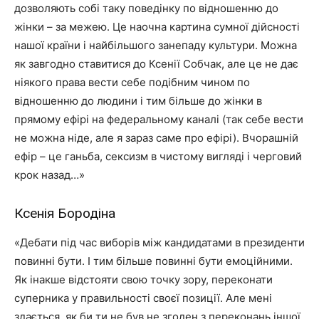
дозволяють собі таку поведінку по відношенню до
жінки – за межею. Це наочна картина сумної дійсності
нашої країни і найбільшого занепаду культури. Можна
як завгодно ставитися до Ксенії Собчак, але це не дає
ніякого права вести себе подібним чином по
відношенню до людини і тим більше до жінки в
прямому ефірі на федеральному каналі (так себе вести
не можна ніде, але я зараз саме про ефірі). Вчорашній
ефір – це ганьба, сексизм в чистому вигляді і черговий
крок назад…»
Ксенія Бородіна
«Дебати під час виборів між кандидатами в президенти
повинні бути. І тим більше повинні бути емоційними.
Як інакше відстояти свою точку зору, переконати
суперника у правильності своєї позиції. Але мені
здається, як би ти не був не згоден з переконань іншої