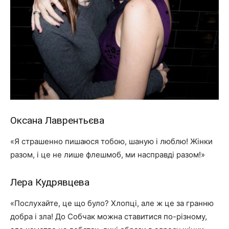
Оксана Лаврентьєва
«Я страшенно пишаюся тобою, шаную і люблю! Жінки
разом, і це не лише флешмоб, ми насправді разом!»
Лера Кудрявцева
«Послухайте, це що було? Хлопці, але ж це за гранню
добра і зла! До Собчак можна ставитися по-різному,