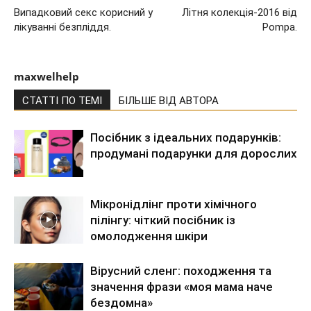
Випадковий секс корисний у
Літня колекція-2016 від
лікуванні безпліддя.
Pompa.
maxwelhelp
СТАТТІ ПО ТЕМІ
БІЛЬШЕ ВІД АВТОРА
Посібник з ідеальних подарунків:
продумані подарунки для дорослих
Мікронідлінг проти хімічного
пілінгу: чіткий посібник із
омолодження шкіри
Вірусний сленг: походження та
значення фрази «моя мама наче
бездомна»