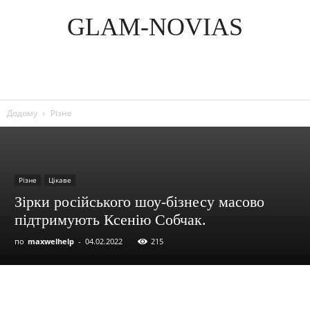
GLAM-NOVIAS
Додому
Різне
Різне
Цікаве
Зірки російського шоу-бізнесу масово
підтримують Ксенію Собчак.
по
maxwelhelp
-
04.02.2022
215