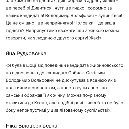
але хамство на дебатах, дикі образи в адресу жінки –
це перебір! Дивитися і чути це гидко і соромно за
наших кандидатів! Володимир Вольфович – зупиніться!
Це не смішно і це неприйнятно! Чоловіки – де ваша
гідність? Неприпустимо вважати, що з жінкою можна
говорити, як з людиною другого сорту! Жах!»
Яна Рудковська
«Я була в шоці від поведінки кандидата Жириновського
по відношенню до кандидата Собчак. Оскільки
Володимир Вольфович не дискутував з Ксенією як з
політичним опонентом, а просто вульгарно і по-
хамськи ображав її як жінку. Можна по-різному
ставитися до Ксенії, але подібні речі з чиєї б то не було
боку неприпустимі у цивілізованому суспільстві».
Ніка Білоцерківська