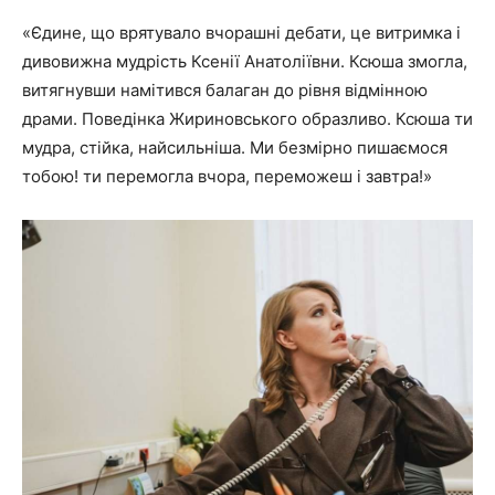
«Єдине, що врятувало вчорашні дебати, це витримка і
дивовижна мудрість Ксенії Анатоліївни. Ксюша змогла,
витягнувши намітився балаган до рівня відмінною
драми. Поведінка Жириновського образливо. Ксюша ти
мудра, стійка, найсильніша. Ми безмірно пишаємося
тобою! ти перемогла вчора, переможеш і завтра!»