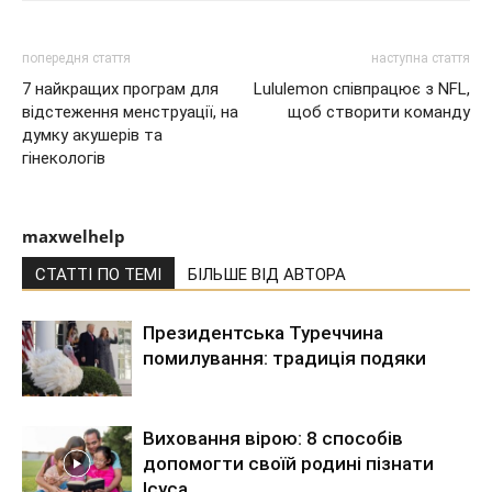
попередня стаття
наступна стаття
7 найкращих програм для
Lululemon співпрацює з NFL,
відстеження менструації, на
щоб створити команду
думку акушерів та
гінекологів
maxwelhelp
СТАТТІ ПО ТЕМІ
БІЛЬШЕ ВІД АВТОРА
Президентська Туреччина
помилування: традиція подяки
Виховання вірою: 8 способів
допомогти своїй родині пізнати
Ісуса