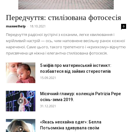
Передчуття: стилізована фотосесія
maxwelhelp
-
18.10.2021
0
Передчуття радісної зустрічі з коханим, легке хвилювання і
мрійливий настрій — ось, чим наповнене весільну ранок кожної
нареченої. Саме цього, такого трепетного і «крихкому» відчуттю
присвячена ця ніжна і елегантна стилізована фотосесія.
5 міфів про материнський інстинкт:
позбавтеся від зайвих стереотипів
15.09.2021
Місячний гламур: колекція Patrizia Pepe
осінь-зима 2019.
31.12.2021
«Якась неохайна одяг»: Белла
Потьомкіна здивувала своїм