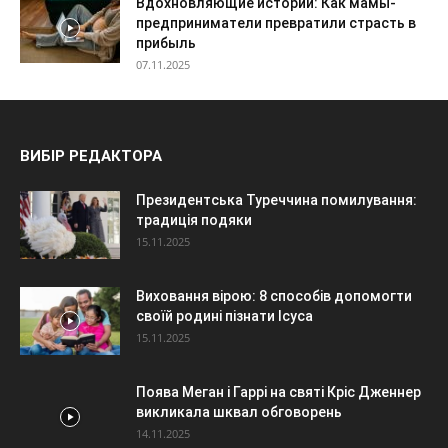
Вдохновляющие истории: Как мамы-
предприниматели превратили страсть в
прибыль
07.11.2025
ВИБІР РЕДАКТОРА
Президентська Туреччина помилування:
традиція подяки
15.11.2025
Виховання вірою: 8 способів допомогти
своїй родині пізнати Ісуса
15.11.2025
Поява Меган і Гаррі на святі Кріс Дженнер
викликала шквал обговорень
14.11.2025