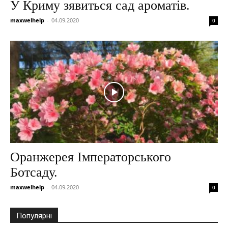
У Криму зявиться сад ароматів.
maxwelhelp
-
04.09.2020
0
Оранжерея Імператорського
Ботсаду.
maxwelhelp
-
04.09.2020
0
Популярні