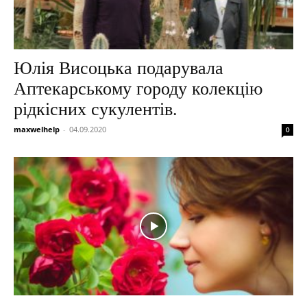
Юлія Висоцька подарувала
Аптекарському городу колекцію
рідкісних сукулентів.
maxwelhelp
-
04.09.2020
0