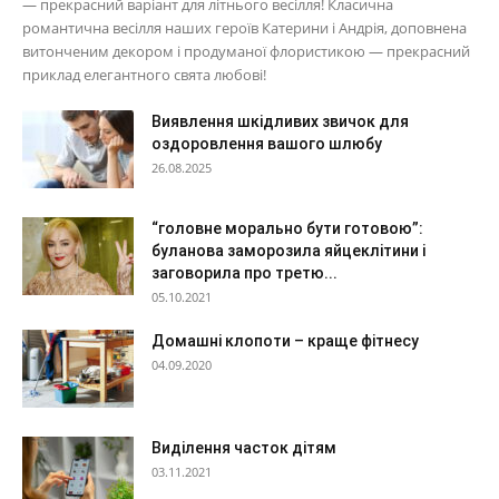
— прекрасний варіант для літнього весілля! Класична
романтична весілля наших героїв Катерини і Андрія, доповнена
витонченим декором і продуманої флористикою — прекрасний
приклад елегантного свята любові!
Виявлення шкідливих звичок для
оздоровлення вашого шлюбу
26.08.2025
“головне морально бути готовою”:
буланова заморозила яйцеклітини і
заговорила про третю...
05.10.2021
Домашні клопоти – краще фітнесу
04.09.2020
Виділення часток дітям
03.11.2021