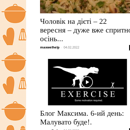
Чоловік на дієті – 22
вересня – дуже вже спритн
осінь...
maxwelhelp
-
04.02.2022
Блог Максима. 6-ий день:
Малувато буде!.