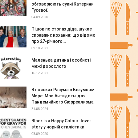
обговорюють сукні Катерини
Гусєвої.
04.09.2020
Пішов по стопах діда, шукає
справжнє кохання: що відомо
про 27-річного...
09.10.2021
Маленька дитина і особисті
межі дорослого
16.12.2021
В поисках Разума в Безумном
Мире: Мои Антидоты для
Пандемийного Сюрреализма
31.08.2024
Black is a Happy Colour: love-
story у чорній стилістики
03.09.2020