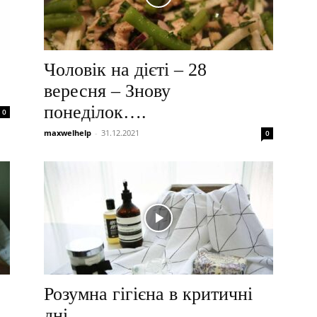
Чоловік на дієті – 28
вересня – Знову
понеділок….
0
maxwelhelp
-
31.12.2021
0
Розумна гігієна в критичні
дні.