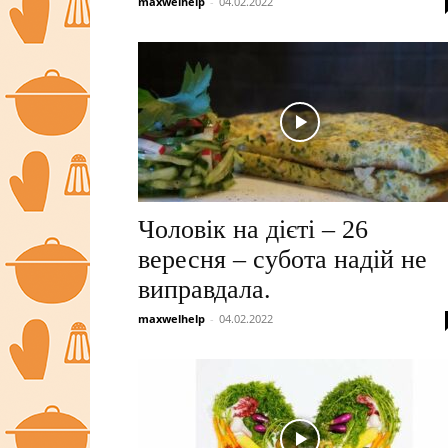
maxwelhelp
-
04.02.2022
Чоловік на дієті – 26
вересня – субота надій не
виправдала.
maxwelhelp
-
04.02.2022