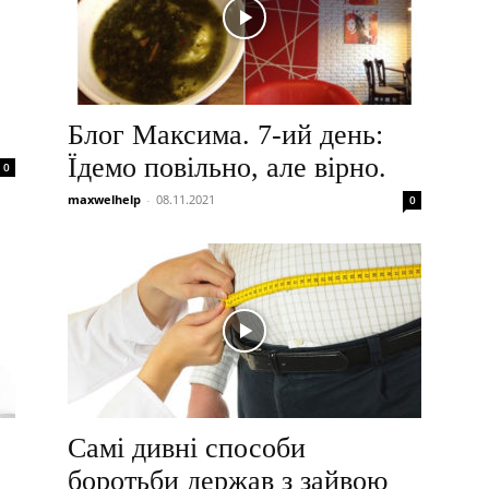
Блог Максима. 7-ий день:
Їдемо повільно, але вірно.
0
maxwelhelp
-
08.11.2021
0
Самі дивні способи
боротьби держав з зайвою