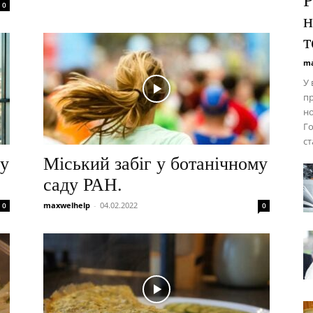
P
0
н
т
ma
У 
пр
но
Го
ст
 у
Міський забіг у ботанічному
саду РАН.
maxwelhelp
-
04.02.2022
0
0