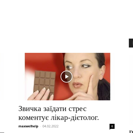
Звичка заїдати стрес
коментує лікар-дієтолог.
maxwelhelp
-
04.02.2022
0