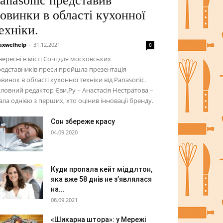
anasonic представив
овинки в області кухонної
ехніки.
xwelhelp
-
31.12.2021
0
вересні в місті Сочі для московських
едставників преси пройшла презентація
винок в області кухонної техніки від Panasonic.
ловний редактор Єви.Ру – Анастасія Нестратова –
ала однією з перших, хто оцінив інновації бренду.
Сон збереже красу
04.09.2020
Куди пропала кейт міддлтон,
яка вже 58 днів не з’являлася
на...
08.09.2021
«Шикарна штора»: у Мережі