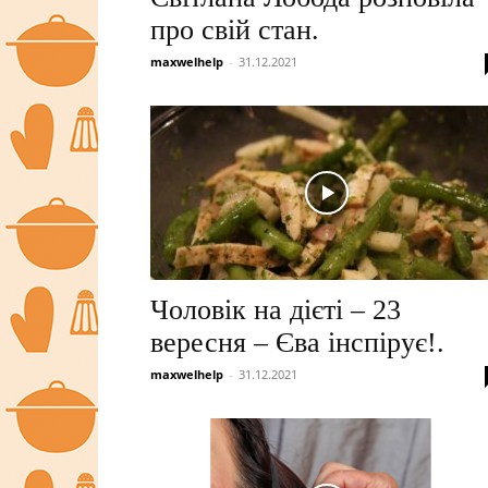
про свій стан.
maxwelhelp
-
31.12.2021
Чоловік на дієті – 23
вересня – Єва інспірує!.
maxwelhelp
-
31.12.2021