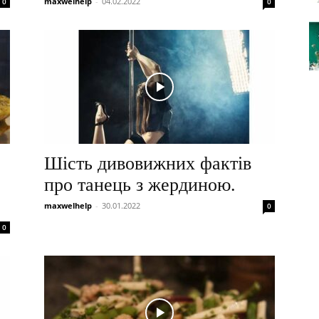
maxwelhelp
-
04.02.2022
0
0
Шість дивовижних фактів
про танець з жердиною.
maxwelhelp
-
30.01.2022
0
0