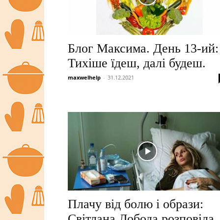
Блог Максима. День 13-ий:
Тихіше їдеш, далі будеш.
maxwelhelp
-
31.12.2021
Плачу від болю і образи:
Світлана Лобода розповіла