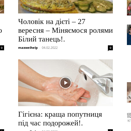
Чоловік на дієті – 27
о
вересня – Міняємося ролями
Білий танець!.
maxwelhelp
-
04.02.2022
0
0
Гігієна: краща попутниця
під час подорожей!.