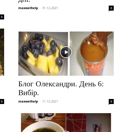
maxwelhelp
-
31.12.2021
0
0
Блог Олександри. День 6:
Вибір.
maxwelhelp
-
11.12.2021
0
0