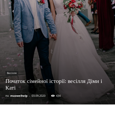
Весілля
Початок сімейної історії: весілля Діми і
Каті
по
maxwelhelp
-
03.09.2020
434