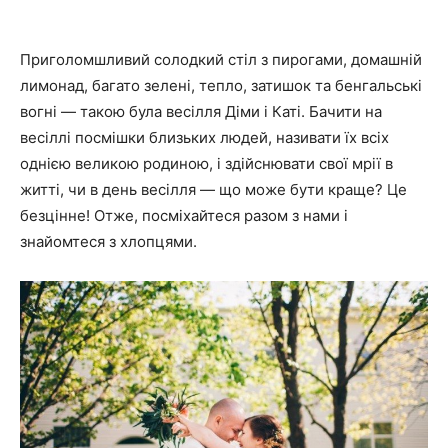
Приголомшливий солодкий стіл з пирогами, домашній
лимонад, багато зелені, тепло, затишок та бенгальські
вогні — такою була весілля Діми і Каті. Бачити на
весіллі посмішки близьких людей, називати їх всіх
однією великою родиною, і здійснювати свої мрії в
житті, чи в день весілля — що може бути краще? Це
безцінне! Отже, посміхайтеся разом з нами і
знайомтеся з хлопцями.