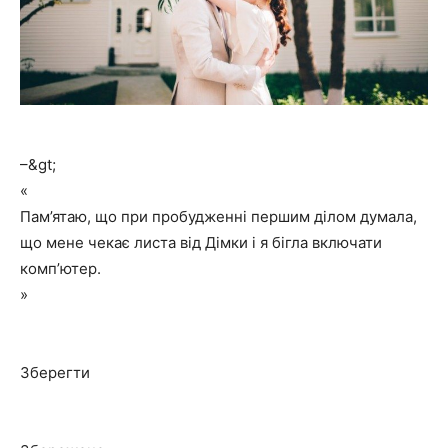
–&gt;
«
Пам’ятаю, що при пробудженні першим ділом думала,
що мене чекає листа від Дімки і я бігла включати
комп’ютер.
»
Зберегти