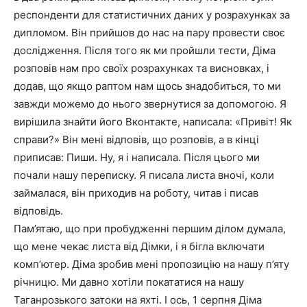
респонденти для статистичних даних у розрахунках за
дипломом. Він прийшов до нас на пару провести своє
дослідження. Після того як ми пройшли тести, Діма
розповів нам про своїх розрахунках та висновках, і
додав, що якщо раптом нам щось знадобиться, то ми
завжди можемо до нього звернутися за допомогою. Я
вирішила знайти його Вконтакте, написала: «Привіт! Як
справи?» Він мені відповів, що розповів, а в кінці
приписав: Пиши. Ну, я і написала. Після цього ми
почали нашу переписку. Я писала листа вночі, коли
займалася, він приходив на роботу, читав і писав
відповідь.
Пам’ятаю, що при пробудженні першим ділом думала,
що мене чекає листа від Дімки, і я бігла включати
комп’ютер. Діма зробив мені пропозицію на нашу п’яту
річницю. Ми давно хотіли покататися на нашу
Таганрозького затоки на яхті. І ось, 1 серпня Діма