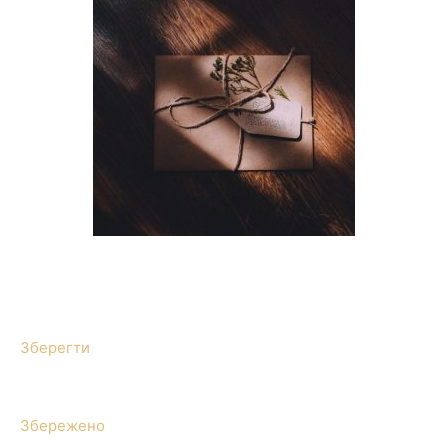
Зберегти
Збережено