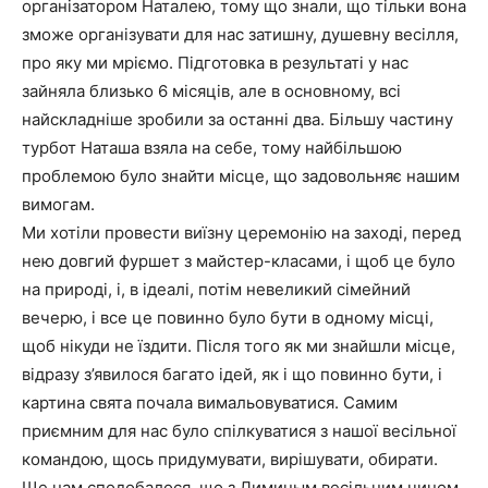
організатором Наталею, тому що знали, що тільки вона
зможе організувати для нас затишну, душевну весілля,
про яку ми мріємо. Підготовка в результаті у нас
зайняла близько 6 місяців, але в основному, всі
найскладніше зробили за останні два. Більшу частину
турбот Наташа взяла на себе, тому найбільшою
проблемою було знайти місце, що задовольняє нашим
вимогам.
Ми хотіли провести виїзну церемонію на заході, перед
нею довгий фуршет з майстер-класами, і щоб це було
на природі, і, в ідеалі, потім невеликий сімейний
вечерю, і все це повинно було бути в одному місці,
щоб нікуди не їздити. Після того як ми знайшли місце,
відразу з’явилося багато ідей, як і що повинно бути, і
картина свята почала вимальовуватися. Самим
приємним для нас було спілкуватися з нашої весільної
командою, щось придумувати, вирішувати, обирати.
Ще нам сподобалося, що з Диминым весільним чином