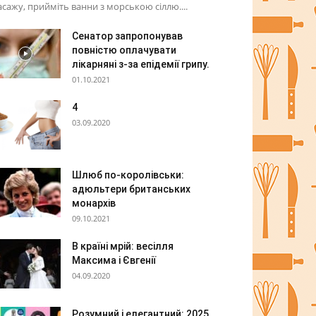
сажу, прийміть ванни з морською сіллю....
Сенатор запропонував
повністю оплачувати
лікарняні з-за епідемії грипу.
01.10.2021
4
03.09.2020
Шлюб по-королівськи:
адюльтери британських
монархів
09.10.2021
В країні мрій: весілля
Максима і Євгенії
04.09.2020
Розумний і елегантний: 2025