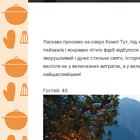
Ласкаво просимо на озеро Комо! Тут, під
пейзажів і яскравих літніх фарб відбулос
зворушливий і дуже стильне свято. Історія
весілля не у величезних витратах, а у ве
найщасливішим!
Гостей: 40