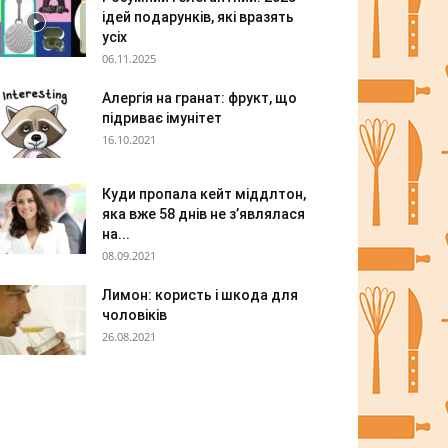
ідей подарунків, які вразять
усіх
06.11.2025
Алергія на гранат: фрукт, що
підриває імунітет
16.10.2021
Куди пропала кейт міддлтон,
яка вже 58 днів не з’являлася
на...
08.09.2021
Лимон: користь і шкода для
чоловіків
26.08.2021