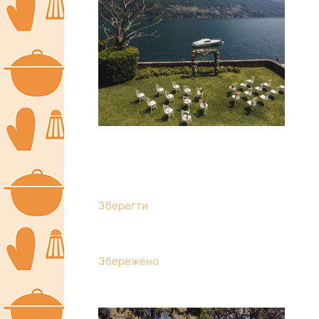
Зберегти
Збережено