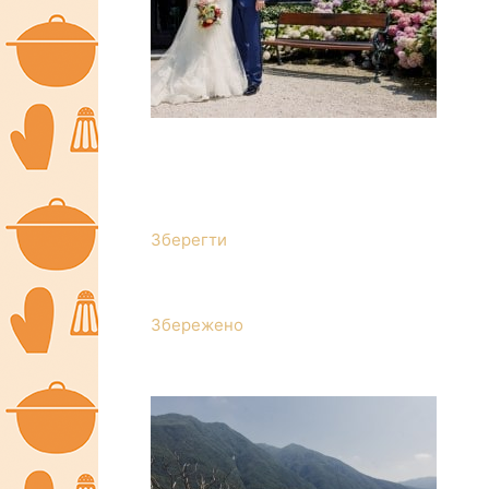
Зберегти
Збережено