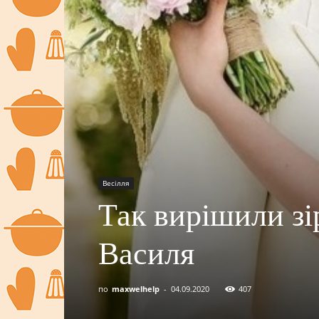
Весілля
Так вирішили зі
Василя
по
maxwelhelp
-
04.09.2020
407