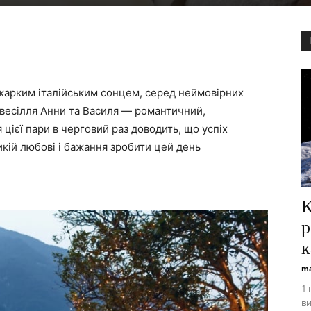
 жарким італійським сонцем, серед неймовірних
я весілля Анни та Василя — романтичний,
 цієї пари в черговий раз доводить, що успіх
ликій любові і бажання зробити цей день
К
р
к
ma
1 
ви