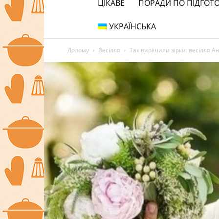
ЦІКАВЕ
ПОРАДИ ПО ПІДГОТО
УКРАЇНСЬКА
Додому
Весілля
Так вирішили зірки: весілля А