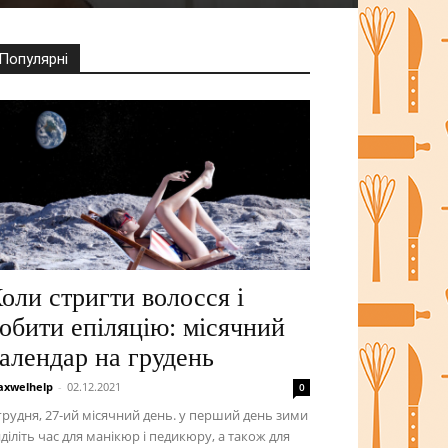
Популярні
оли стригти волосся і
обити епіляцію: місячний
алендар на грудень
xwelhelp
-
02.12.2021
0
грудня, 27-ий місячний день. у перший день зими
діліть час для манікюр і педикюру, а також для