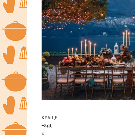
КРАЩЕ
–&gt;
«