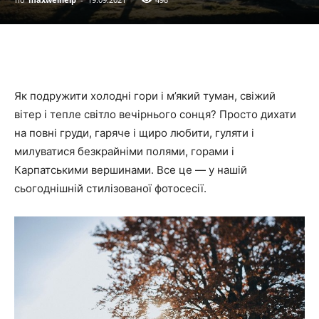
Як подружити холодні гори і м’який туман, свіжий
вітер і тепле світло вечірнього сонця? Просто дихати
на повні груди, гаряче і щиро любити, гуляти і
милуватися безкрайніми полями, горами і
Карпатськими вершинами. Все це — у нашій
сьогоднішній стилізованої фотосесії.