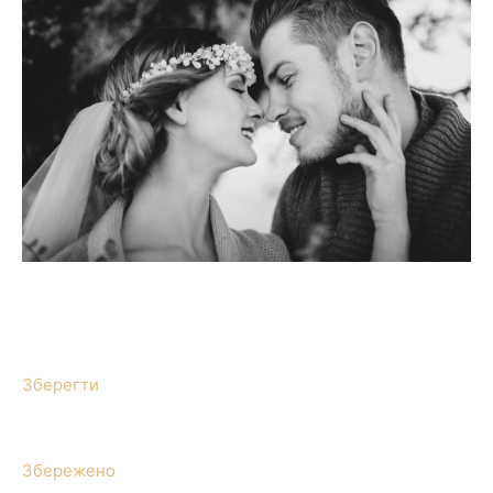
Зберегти
Збережено