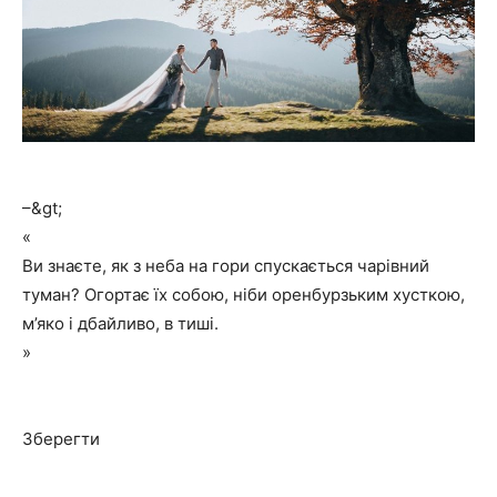
–&gt;
«
Ви знаєте, як з неба на гори спускається чарівний
туман? Огортає їх собою, ніби оренбурзьким хусткою,
м’яко і дбайливо, в тиші.
»
Зберегти