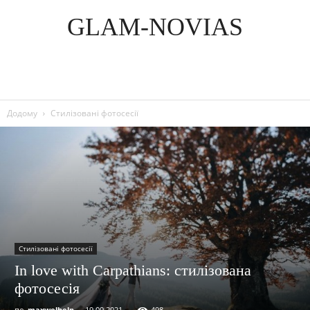
GLAM-NOVIAS
Додому
Стилізовані фотосесії
Стилізовані фотосесії
In love with Carpathians: стилізована
фотосесія
по
maxwelhelp
-
19.09.2021
498