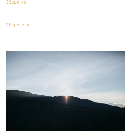
Зберегти
Збережено