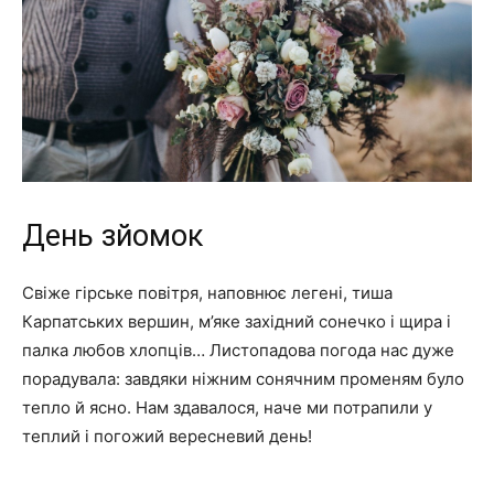
День зйомок
Свіже гірське повітря, наповнює легені, тиша
Карпатських вершин, м’яке західний сонечко і щира і
палка любов хлопців… Листопадова погода нас дуже
порадувала: завдяки ніжним сонячним променям було
тепло й ясно. Нам здавалося, наче ми потрапили у
теплий і погожий вересневий день!