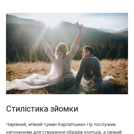
Стилістика зйомки
Чарівний, м’який туман Карпатських гір послужив
натхненням для створення образів хлопців, а свіжий