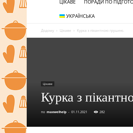
ЦІКАВЕ
ПОРАДИ ПО ПІДГОТО
УКРАЇНСЬКА
Додому
Цікаве
Курка з пікантною грушею.
Цікаве
Курка з пікант
по
maxwelhelp
-
01.11.2021
282