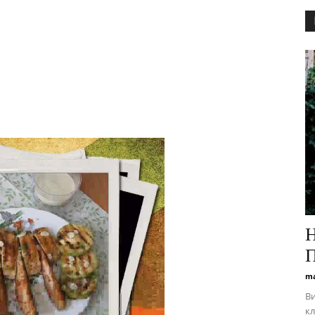
Н
П
ma
Ви
кл