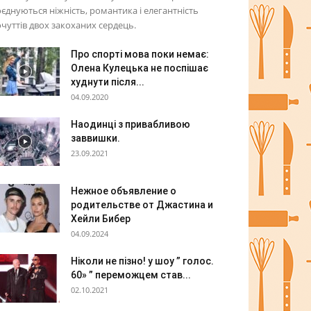
єднуються ніжність, романтика і елегантність
чуттів двох закоханих сердець.
Про спорті мова поки немає:
Олена Кулецька не поспішає
худнути після...
04.09.2020
Наодинці з привабливою
заввишки.
23.09.2021
Нежное объявление о
родительстве от Джастина и
Хейли Бибер
04.09.2024
Ніколи не пізно! у шоу ” голос.
60» ” переможцем став...
02.10.2021