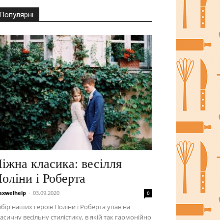
Популярні
іжна класика: весілля
оліни і Роберта
xwelhelp
-
03.09.2020
0
бір наших героїв Поліни і Роберта упав на
асичну весільну стилістику, в якій так гармонійно