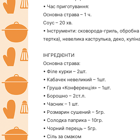
• Час приготування:
Основна страва – 1 ч.
Соус – 20 хв.
• Інструменти: сковорода-гриль, обробна 
тертка), невелика каструлька, деко, кулін
ІНГРЕДІЄНТИ
Основна страва:
• Філе курки – 2шт.
• Кабачек невеликий – 1шт.
• Груша «Конференція» – 1шт.
• Борошно – 2ст.л.
• Часник – 1 шт.
• Розмарин сушений – 5гр.
• Солодка паприка – 10гр.
• Чорний перець – 5гр.
• Сіль за смаком