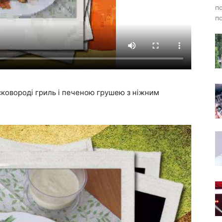
по
по
сковороді гриль і печеною грушею з ніжним