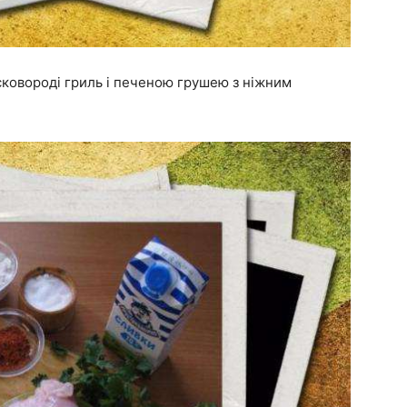
сковороді гриль і печеною грушею з ніжним