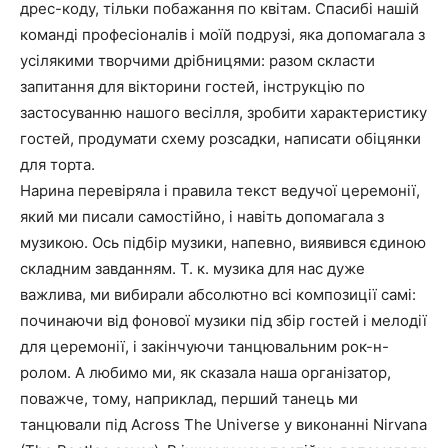
дрес-коду, тільки побажання по квітам. Спасибі нашій
команді професіоналів і моїй подрузі, яка допомагала з
усілякими творчими дрібницями: разом скласти
запитання для вікторини гостей, інструкцію по
застосуванню нашого весілля, зробити характеристику
гостей, продумати схему розсадки, написати обіцянки
для торта.
Нарина перевіряла і правила текст ведучої церемонії,
який ми писали самостійно, і навіть допомагала з
музикою. Ось підбір музики, напевно, виявився єдиною
складним завданням. Т. к. музика для нас дуже
важлива, ми вибирали абсолютно всі композиції самі:
починаючи від фонової музики під збір гостей і мелодії
для церемонії, і закінчуючи танцювальним рок-н-
ролом. А любимо ми, як сказала наша організатор,
поважче, тому, наприклад, перший танець ми
танцювали під Across The Universe у виконанні Nirvana