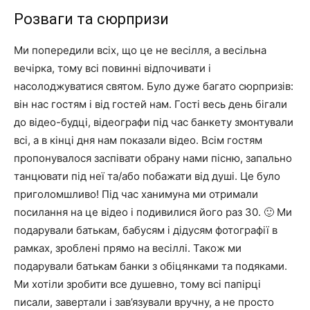
Розваги та сюрпризи
Ми попередили всіх, що це не весілля, а весільна
вечірка, тому всі повинні відпочивати і
насолоджуватися святом. Було дуже багато сюрпризів:
він нас гостям і від гостей нам. Гості весь день бігали
до відео-будці, відеографи під час банкету змонтували
всі, а в кінці дня нам показали відео. Всім гостям
пропонувалося заспівати обрану нами пісню, запально
танцювати під неї та/або побажати від душі. Це було
приголомшливо! Під час ханимуна ми отримали
посилання на це відео і подивилися його раз 30. 🙂 Ми
подарували батькам, бабусям і дідусям фотографії в
рамках, зроблені прямо на весіллі. Також ми
подарували батькам банки з обіцянками та подяками.
Ми хотіли зробити все душевно, тому всі папірці
писали, завертали і зав’язували вручну, а не просто