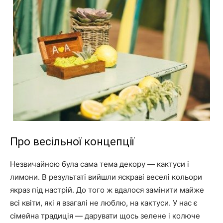
Про весільної концепції
Незвичайною була сама тема декору — кактуси і
лимони. В результаті вийшли яскраві веселі кольори
якраз під настрій. До того ж вдалося замінити майже
всі квіти, які я взагалі не люблю, на кактуси. У нас є
сімейна традиція — дарувати щось зелене і колюче