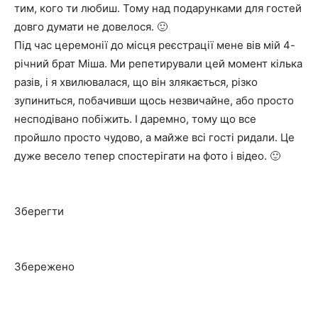
тим, кого ти любиш. Тому над подарунками для гостей
довго думати не довелося. 🙂
Під час церемонії до місця реєстрації мене вів мій 4-
річний брат Міша. Ми репетирували цей момент кілька
разів, і я хвилювалася, що він злякається, різко
зупиниться, побачивши щось незвичайне, або просто
несподівано побіжить. І даремно, тому що все
пройшло просто чудово, а майже всі гості ридали. Це
дуже весело тепер спостерігати на фото і відео. 🙂
Зберегти
Збережено