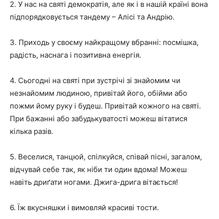
2. У нас на святі демократія, але як і в нашій країні вона
підпорядковується тандему – Алісі та Андрію.
3. Приходь у своєму найкращому вбранні: посмішка,
радість, наснага і позитивна енергія.
4. Сьогодні на святі при зустрічі зі знайомим чи
незнайомим людиною, привітай його, обійми або
пожми йому руку і будеш. Привітай кожного на святі.
При бажанні або забудькуватості можеш вітатися
кілька разів.
5. Веселися, танцюй, спілкуйся, співай пісні, загалом,
відчувай себе так, як ніби ти один вдома! Можеш
навіть дриґати ногами. Джига-дрига вітається!
6. Їж вкусняшки і вимовляй красиві тости.