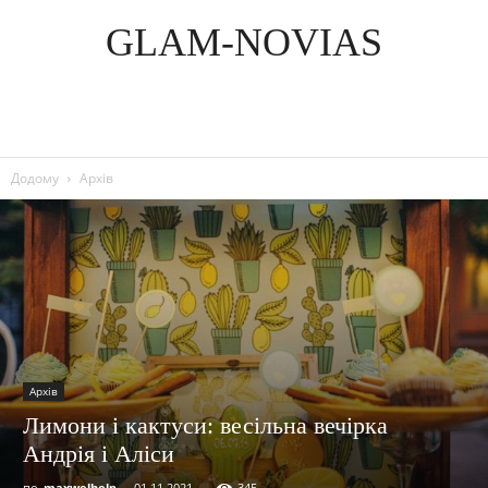
GLAM-NOVIAS
Додому
Архів
Архів
Лимони і кактуси: весільна вечірка
Андрія і Аліси
по
maxwelhelp
-
01.11.2021
345