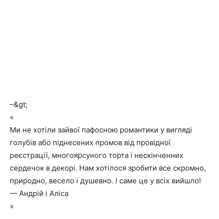
–&gt;
«
Ми не хотіли зайвої пафосною романтики у вигляді
голубів або піднесених промов від провідної
реєстрації, многоярсуного торта і нескінченних
сердечок в декорі. Нам хотілося зробити все скромно,
природно, весело і душевно. І саме це у всіх вийшло!
— Андрій і Аліса
»