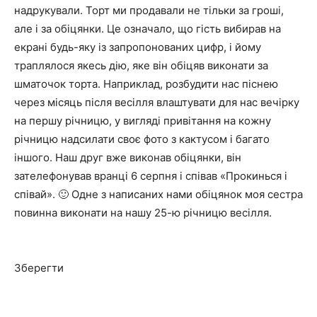
надрукували. Торт ми продавали не тільки за гроші,
але і за обіцянки. Це означало, що гість вибирав на
екрані будь-яку із запропонованих цифр, і йому
траплялося якесь дію, яке він обіцяв виконати за
шматочок торта. Наприклад, розбудити нас піснею
через місяць після весілля влаштувати для нас вечірку
на першу річницю, у вигляді привітання на кожну
річницю надсилати своє фото з кактусом і багато
іншого. Наш друг вже виконав обіцянки, він
зателефонував вранці 6 серпня і співав «Прокинься і
співай». 🙂 Одне з написаних нами обіцянок моя сестра
повинна виконати на нашу 25-ю річницю весілля.
Зберегти