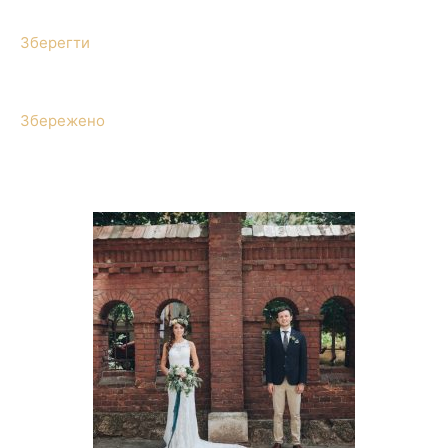
Зберегти
Збережено