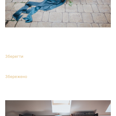
Зберегти
Збережено