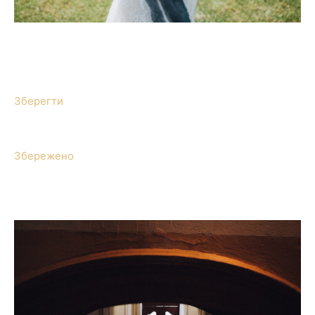
Зберегти
Збережено