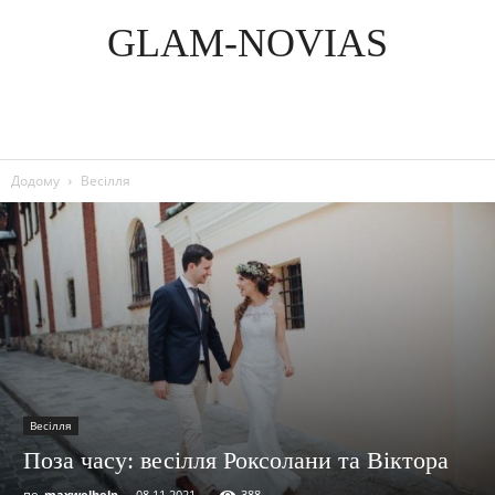
GLAM-NOVIAS
Додому
Весілля
Весілля
Поза часу: весілля Роксолани та Віктора
по
maxwelhelp
-
08.11.2021
388