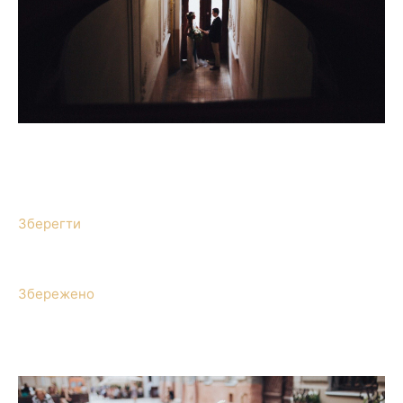
Зберегти
Збережено