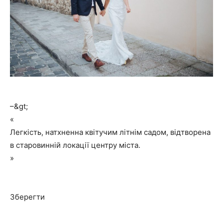
–&gt;
«
Легкість, натхненна квітучим літнім садом, відтворена
в старовинній локації центру міста.
»
Зберегти