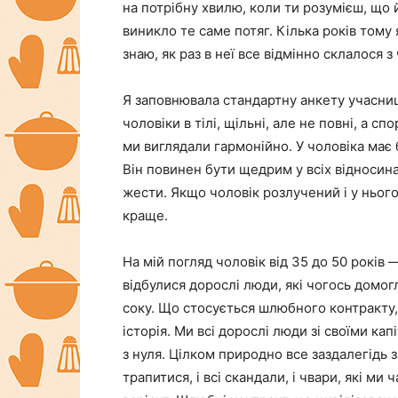
на потрібну хвилю, коли ти розумієш, що
виникло те саме потяг. Кілька років тому
знаю, як раз в неї все відмінно склалося 
Я заповнювала стандартну анкету учасниц
чоловіки в тілі, щільні, але не повні, а 
ми виглядали гармонійно. У чоловіка має
Він повинен бути щедрим у всіх відносинах
жести. Якщо чоловік розлучений і у нього
краще.
На мій погляд чоловік від 35 до 50 років 
відбулися дорослі люди, які чогось домог
соку. Що стосується шлюбного контракту,
історія. Ми всі дорослі люди зі своїми ка
з нуля. Цілком природно все заздалегідь з
трапитися, і всі скандали, і чвари, які м