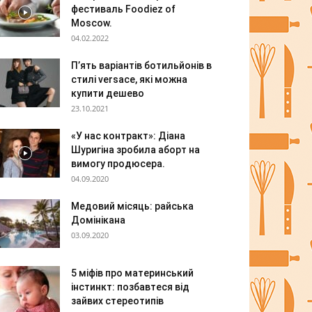
фестиваль Foodiez of
Moscow.
04.02.2022
П’ять варіантів ботильйонів в
стилі versace, які можна
купити дешево
23.10.2021
«У нас контракт»: Діана
Шуригіна зробила аборт на
вимогу продюсера.
04.09.2020
Медовий місяць: райська
Домінікана
03.09.2020
5 міфів про материнський
інстинкт: позбавтеся від
зайвих стереотипів