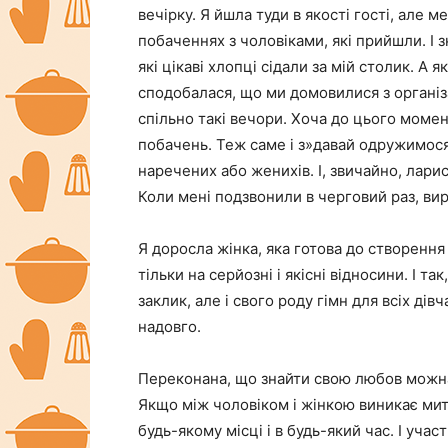
вечірку. Я йшла туди в якості гості, але 
побаченнях з чоловіками, які прийшли. І 
які цікаві хлопці сідали за мій столик. А 
сподобалася, що ми домовилися з органі
спільно такі вечори. Хоча до цього моме
побачень. Теж саме і з»давай одружимося”.
наречених або женихів. І, звичайно, ларис
Коли мені подзвонили в черговий раз, вирі
Я доросла жінка, яка готова до створення 
тільки на серйозні і якісні відносини. І та
заклик, але і свого роду гімн для всіх ді
надовго.
Переконана, що знайти свою любов можна 
Якщо між чоловіком і жінкою виникає мит
будь-якому місці і в будь-який час. І уча