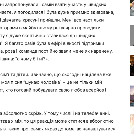
мені запропонували і самій взяти участь у швидких
знаєте, я погодилася і була дуже приємно здивована,
які дівчатка-красуні прийшли. Мені все настільки
заторами в майбутньому регулярно проводити
нту я дуже скептично ставилася до швидких
 Я багато разів була в ефірі в якості підтримки
а, роза і команда постійно звали мене як наречену.
шила: “а чому б і ні?».
сім’ї та дітей. Звичайно, що сьогодні націлена вже
к, моя пісня “шукаю чоловіка” – це не тільки мій
вчат, хто готовий побудувати свою любов всерйоз і
абсолютно скрізь. У тому числі і на телебаченні.
тєва хімія, то ця реакція може статися в абсолютно
сть в таких програмах якраз допомагає налаштуватися