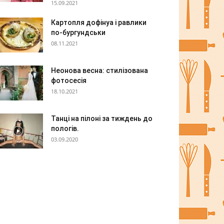
15.09.2021
Картопля дофінуа і равлики
по-бургундськи
08.11.2021
Неонова весна: стилізована
фотосесія
18.10.2021
Танці на пілоні за тиждень до
пологів.
03.09.2020