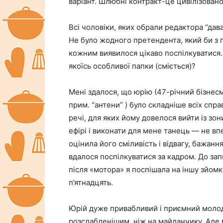
варіант. Шлюбні контракт-це цивілізовано
Всі чоловіки, яких обрали редактора “дав
Не було жодного претендента, який би з 
кожним виявилося цікаво поспілкуватися.
якоїсь особливої папки (сміється)?
Мені здалося, що юрію (47-річний бізнес
прим. “антени” ) було складніше всіх спр
речі, для яких йому довелося вийти із зо
ефірі і виконати для мене танець — не вп
оцінила його сміливість і відвагу, бажанн
вдалося поспілкуватися за кадром. До зап
після «мотора» я поспішала на іншу зйомк
п’ятнадцять.
Юрій дуже привабливий і приємний молод
розслабленішим, ніж на майданчику. Але 