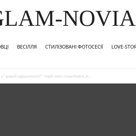
GLAM-NOVIA
ВЦІ
ВЕСІЛЛЯ
СТИЛІЗОВАНІ ФОТОСЕСІЇ
LOVE-STO
” давай одружимося!”: “юрій мені сподобався, я...