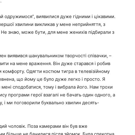
.
ай одружимося”, виявилися дуже гідними і цікавими.
першої хвилини викликав у мене неприйняття, з
 Не знаю, може бути, для мене женихів підбирали з
мен виявився шанувальником творчості співачки, –
авити на мене враження. Він дуже старався і робив
ни комфорту. Одягти костюм тигра в телевізійному
евнена, що йому це було дуже легко і просто. Я
я мені сподобатися, тому і вибрала його. Нам трохи
ису програми герої взагалі не бачать один одного, а
у, і ми поговорили буквально хвилин десять-
ий чоловік. Поза камерами він був вже
ми більше не бачилися після зйомок. Була спекотна