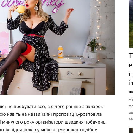
П
е
п
і
ma
У 
по
шення пробувати все, від чого раніше з якихось
ві
дою навіть на незвичайні пропозиції,-розповіла
хо
ці минулого року організатори швидких побачень
тніх підписників у моїх соцмережах подібну