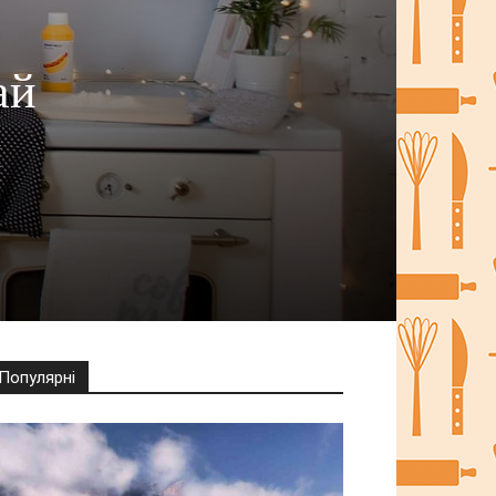
ай
я
Популярні