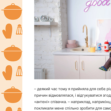
– деякий час тому я прийняла для себе рі
причин відмовлялася, і відгукуватися зго
«антені» співачка. – наприклад, наприкін
покликали мене спільно зробити для само