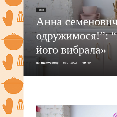
Різне
Анна семенович 
одружимося!”: “
його вибрала»
по
maxwelhelp
-
30.01.2022
69