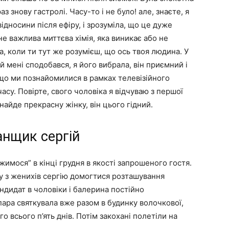
з знову гастролі. Часу-то і не було! але, знаєте, я
дносини після ефіру, і зрозуміла, що це дуже
е важлива миттєва хімія, яка виникає або не
а, коли ти тут же розумієш, що ось твоя людина. У
й мені сподобався, я його вибрала, він приємний і
що ми познайомилися в рамках телевізійного
часу. Повірте, свого чоловіка я відчуваю з першої
найде прекрасну жінку, він цього гідний.
анщик сергій
имося” в кінці грудня в якості запрошеного гостя.
у з женихів сергію домогтися розташування
ндидат в чоловіки і балерина постійно
ара святкувала вже разом в будинку волочкової,
 всього п’ять днів. Потім закохані полетіли на