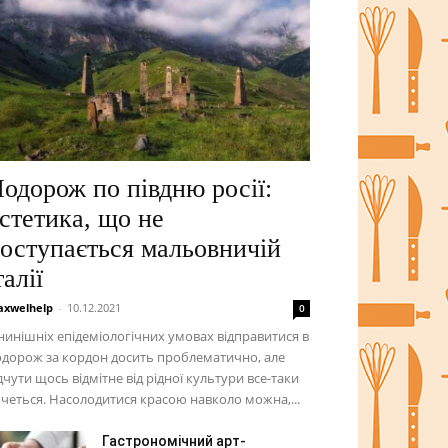
одорож по півдню росії:
стетика, що не
оступається мальовничій
талії
xwelhelp
-
10.12.2021
0
нинішніх епідеміологічних умовах відправитися в
дорож за кордон досить проблематично, але
дчути щось відмітне від рідної культури все-таки
четься. Насолодитися красою навколо можна,...
Гастрономічний арт-