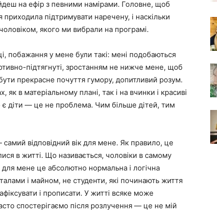
 йдеш на ефір з певними намірами. Головне, щоб
 я приходила підтримувати наречену, і наскільки
з чоловіком, якого ми вибрали на програмі.
і, побажання у мене були такі: мені подобаються
спортивно-підтягнуті, зростанням не нижче мене, щоб
 бути прекрасне почуття гумору, допитливий розум.
, як в матеріальному плані, так і на вчинки і красиві
 є діти — це не проблема. Чим більше дітей, тим
— самий відповідний вік для мене. Як правило, це
лися в житті. Що називається, чоловіки в самому
 для мене це абсолютно нормальна і логічна
піталами і майном, не студенти, які починають життя
афіксувати і прописати. У житті всяке може
и часто спостерігаємо після розлучення — це не мій