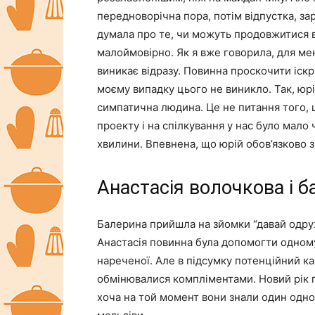
передноворічна пора, потім відпустка, зара
думала про те, чи можуть продовжитися ві
малоймовірно. Як я вже говорила, для мен
виникає відразу. Повинна проскочити іскр
моєму випадку цього не виникло. Так, юрі
симпатична людина. Це не питання того, 
проекту і на спілкування у нас було мало 
хвилини. Впевнена, що юрій обов’язково з
Анастасія волочкова і б
Балерина прийшла на зйомки “давай одруж
Анастасія повинна була допомогти одном
нареченої. Але в підсумку потенційний ка
обмінювалися компліментами. Новий рік п
хоча на той момент вони знали один одного