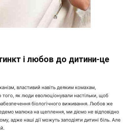
тинкт і любов до дитини-це
анізм, властивий навіть деяким комахам,
о того, як люди еволюціонували настільки, щоб
я забезпечення біологічного виживання. Любов же
едемо малюка на щеплення, ми діємо не відповідно
ому, адже наші дії можуть заподіяти дитині біль. Але
й.