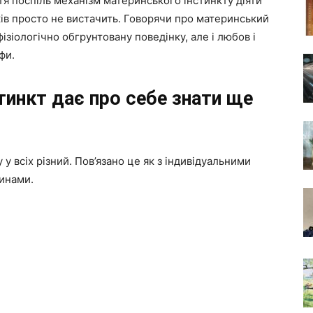
тя поспіль механізм материнського інстинкту діяти
ків просто не вистачить. Говорячи про материнський
фізіологічно обгрунтовану поведінку, але і любов і
фи.
тинкт дає про себе знати ще
у всіх різний. Пов’язано це як з індивідуальними
чинами.