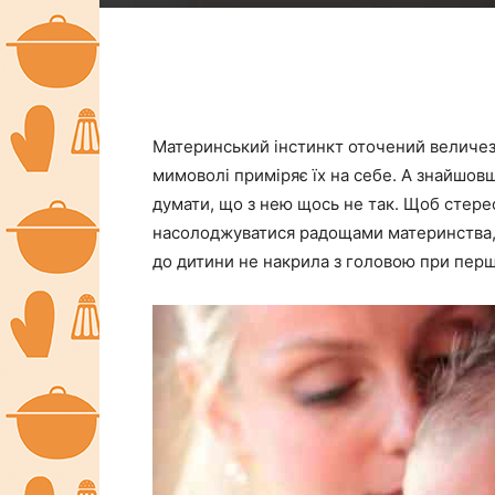
Материнський інстинкт оточений величез
мимоволі приміряє їх на себе. А знайшов
думати, що з нею щось не так. Щоб стере
насолоджуватися радощами материнства, 
до дитини не накрила з головою при перш