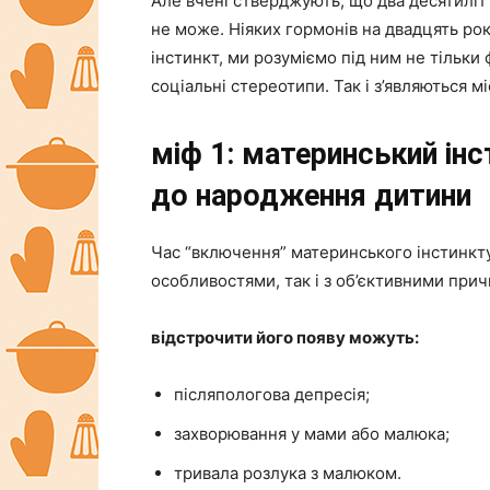
Але вчені стверджують, що два десятиліт
не може. Ніяких гормонів на двадцять ро
інстинкт, ми розуміємо під ним не тільки 
соціальні стереотипи. Так і з’являються мі
міф 1: материнський інс
до народження дитини
Час “включення” материнського інстинкту 
особливостями, так і з об’єктивними при
відстрочити його появу можуть:
післяпологова депресія;
захворювання у мами або малюка;
тривала розлука з малюком.