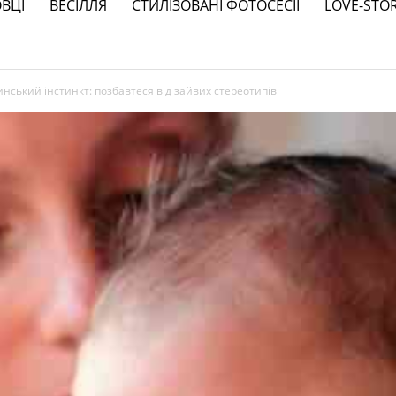
ВЦІ
ВЕСІЛЛЯ
СТИЛІЗОВАНІ ФОТОСЕСІЇ
LOVE-STO
инський інстинкт: позбавтеся від зайвих стереотипів