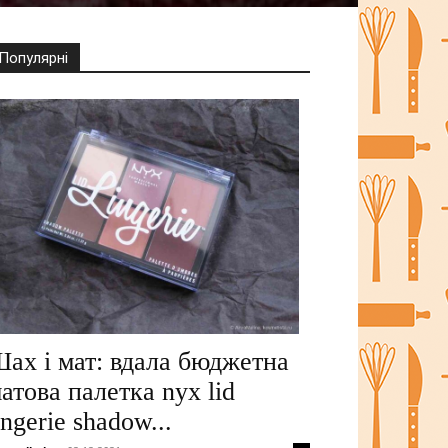
Популярні
ах і мат: вдала бюджетна
атова палетка nyx lid
ingerie shadow...