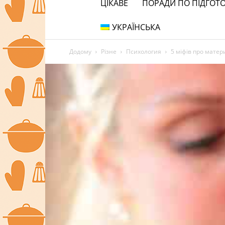
ЦІКАВЕ
ПОРАДИ ПО ПІДГОТО
УКРАЇНСЬКА
Додому
Різне
Психология
5 міфів про матер