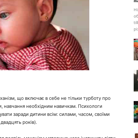
ma
Ні
об
ti
різ
ханізм, що включає в себе не тільки турботу про
и, навчання необхідним навичкам. Психологи
вати заради дитини всім: силами, часом, своїми
 двадцять років).