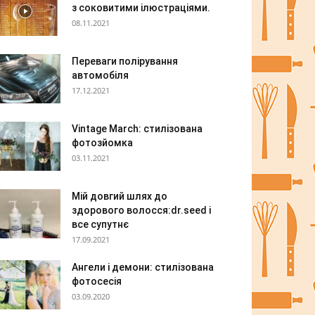
з соковитими ілюстраціями.
08.11.2021
Переваги полірування
автомобіля
17.12.2021
Vintage March: стилізована
фотозйомка
03.11.2021
Мій довгий шлях до
здорового волосся:dr.seed і
все супутнє
17.09.2021
Ангели і демони: стилізована
фотосесія
03.09.2020