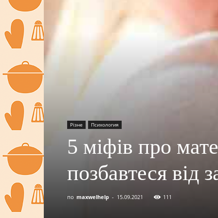
Різне
Психология
5 міфів про мат
позбавтеся від 
по
maxwelhelp
-
15.09.2021
111