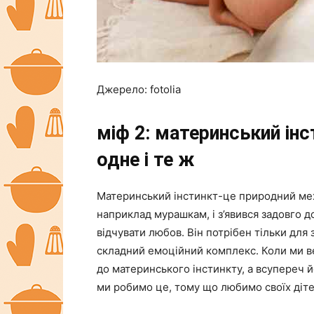
Джерело: fotolia
міф 2: материнський інс
одне і те ж
Материнський інстинкт-це природний мех
наприклад мурашкам, і з’явився задовго д
відчувати любов. Він потрібен тільки дл
складний емоційний комплекс. Коли ми в
до материнського інстинкту, а всупереч й
ми робимо це, тому що любимо своїх діте