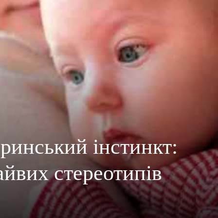
еринський інстинкт:
зайвих стереотипів