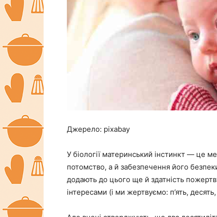
Джерело: pixabay
У біології материнський інстинкт — це ме
потомство, а й забезпечення його безпек
додають до цього ще й здатність пожертву
інтересами (і ми жертвуємо: п’ять, десять,