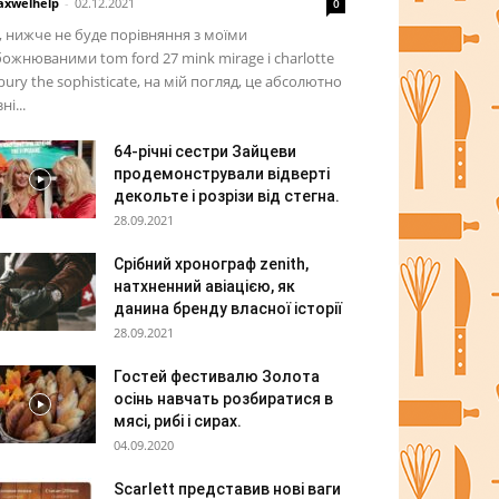
xwelhelp
-
02.12.2021
0
, нижче не буде порівняння з моїми
ожнюваними tom ford 27 mink mirage і charlotte
lbury the sophisticate, на мій погляд, це абсолютно
ні...
64-річні сестри Зайцеви
продемонстрували відверті
декольте і розрізи від стегна.
28.09.2021
Срібний хронограф zenith,
натхненний авіацією, як
данина бренду власної історії
28.09.2021
Гостей фестивалю Золота
осінь навчать розбиратися в
мясі, рибі і сирах.
04.09.2020
Scarlett представив нові ваги