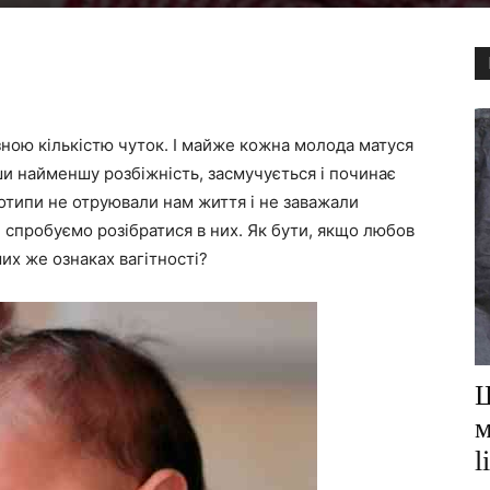
ною кількістю чуток. І майже кожна молода матуся
ши найменшу розбіжність, засмучується і починає
отипи не отруювали нам життя і не заважали
спробуємо розібратися в них. Як бути, якщо любов
их же ознаках вагітності?
Ш
м
l