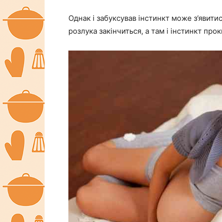
Однак і забуксував інстинкт може з’явити
розлука закінчиться, а там і інстинкт про