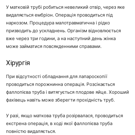
У матковій трубі робиться невеликий отвір, через яке
видаляється ембріон. Операція проводиться під
наркозом. Процедура малотравматична і рідко
призводить до ускладнень. Організм відновлюється
вже через три години, а на наступний день жінка
може займатися повсякденними справами.
Хірургія
При відсутності обладнання для лапароскопії
проводиться порожнинна операція. Розсікається
фаллопієва труба і витягується плодове яйце. Хороший
фахівець навіть може зберегти прохідність труб.
У разі, якщо маткова труба розірвалася, проводиться
екстрена операція, в ході якої фаллопієва труба
повністю видаляється.