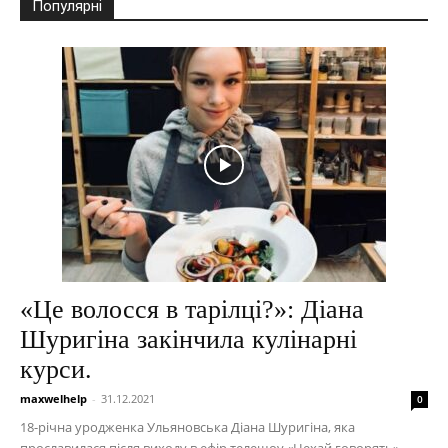
Популярні
«Це волосся в тарілці?»: Діана
Шуригіна закінчила кулінарні
курси.
maxwelhelp
-
31.12.2021
0
18-річна уродженка Ульяновська Діана Шуригіна, яка