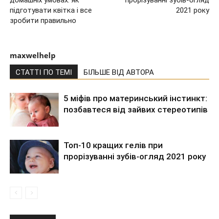
домашніх умовах: як
прорізуванні зубів-огляд
підготувати квітка і все
2021 року
зробити правильно
maxwelhelp
СТАТТІ ПО ТЕМІ
БІЛЬШЕ ВІД АВТОРА
5 міфів про материнський інстинкт:
позбавтеся від зайвих стереотипів
Топ-10 кращих гелів при
прорізуванні зубів-огляд 2021 року