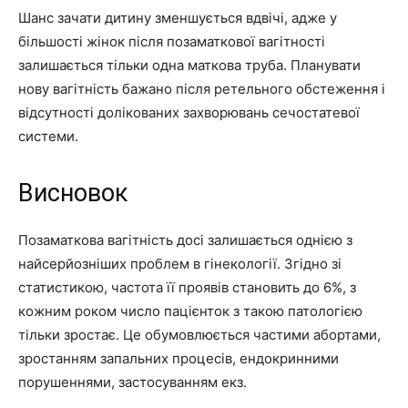
Шанс зачати дитину зменшується вдвічі, адже у
більшості жінок після позаматкової вагітності
залишається тільки одна маткова труба. Планувати
нову вагітність бажано після ретельного обстеження і
відсутності долікованих захворювань сечостатевої
системи.
Висновок
Позаматкова вагітність досі залишається однією з
найсерйозніших проблем в гінекології. Згідно зі
статистикою, частота її проявів становить до 6%, з
кожним роком число пацієнток з такою патологією
тільки зростає. Це обумовлюється частими абортами,
зростанням запальних процесів, ендокринними
порушеннями, застосуванням екз.