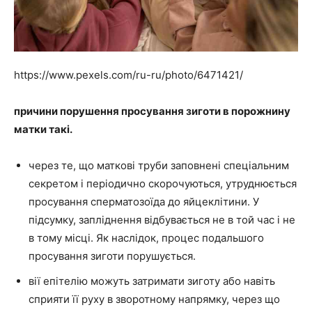
https://www.pexels.com/ru-ru/photo/6471421/
причини порушення просування зиготи в порожнину
матки такі.
через те, що маткові труби заповнені спеціальним
секретом і періодично скорочуються, утруднюється
просування сперматозоїда до яйцеклітини. У
підсумку, запліднення відбувається не в той час і не
в тому місці. Як наслідок, процес подальшого
просування зиготи порушується.
вії епітелію можуть затримати зиготу або навіть
сприяти її руху в зворотному напрямку, через що