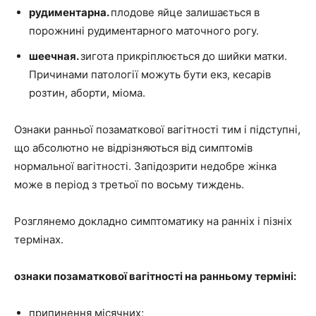
рудиментарна.
плодове яйце залишається в
порожнині рудиментарного маточного рогу.
шеечная.
зигота прикріплюється до шийки матки.
Причинами патології можуть бути екз, кесарів
розтин, аборти, міома.
Ознаки ранньої позаматкової вагітності тим і підступні,
що абсолютно не відрізняються від симптомів
нормальної вагітності. Запідозрити недобре жінка
може в період з третьої по восьму тиждень.
Розглянемо докладно симптоматику на ранніх і пізніх
термінах.
ознаки позаматкової вагітності на ранньому терміні:
припинення місячних;