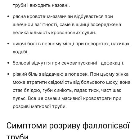
труби і виходить назовні.
рясна кровотеча-зазвичай відбувається при
шеечной вагітності, саме в шийці зосереджена
велика кількість кровоносних судин.
ниючі болі в певному місці при поворотах, нахилах,
ходьбі.
больові відчуття при сечовипусканні і дефекації.
різкий біль з віддачею в поперек. При цьому жінка
може втратити свідомість від больового шоку, вона
стає блідою, губи синіють, падає тиск, частішає
пульс. Все це ознаки масивної крововтрати при
розриві маткової труби.
Симптоми розриву фаллопієвої
труби