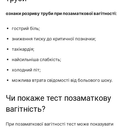
ознаки розриву труби при позаматкової вагітності:
гострий біль;
зниження тиску до критичної позначки;
тахікардія;
найсильніша слабкість;
холодний піт;
можлива втрата свідомості від больового шоку.
Чи покаже тест позаматкову
вагітність?
При позаматкової вагітності тест може показувати