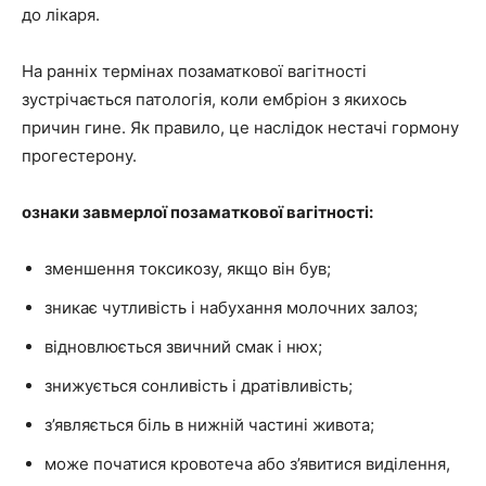
до лікаря.
На ранніх термінах позаматкової вагітності
зустрічається патологія, коли ембріон з якихось
причин гине. Як правило, це наслідок нестачі гормону
прогестерону.
ознаки завмерлої позаматкової вагітності:
зменшення токсикозу, якщо він був;
зникає чутливість і набухання молочних залоз;
відновлюється звичний смак і нюх;
знижується сонливість і дратівливість;
з’являється біль в нижній частині живота;
може початися кровотеча або з’явитися виділення,