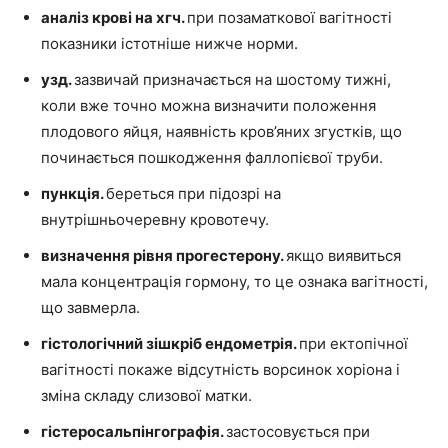
аналіз крові на хгч.
при позаматкової вагітності
показники істотніше нижче норми.
узд.
зазвичай призначається на шостому тижні,
коли вже точно можна визначити положення
плодового яйця, наявність кров’яних згустків, що
починається пошкодження фаллопієвої труби.
пункція.
береться при підозрі на
внутрішньочеревну кровотечу.
визначення рівня прогестерону.
якщо виявиться
мала концентрація гормону, то це ознака вагітності,
що завмерла.
гістологічний зішкріб ендометрія.
при ектопічної
вагітності покаже відсутність ворсинок хоріона і
зміна складу слизової матки.
гістеросальпінгографія.
застосовується при