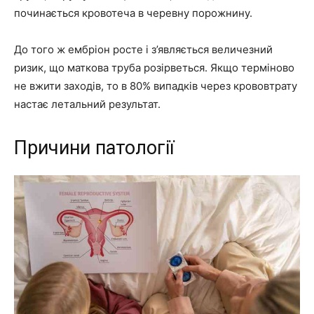
починається кровотеча в черевну порожнину.
До того ж ембріон росте і з’являється величезний
ризик, що маткова труба розірветься. Якщо терміново
не вжити заходів, то в 80% випадків через крововтрату
настає летальний результат.
Причини патології