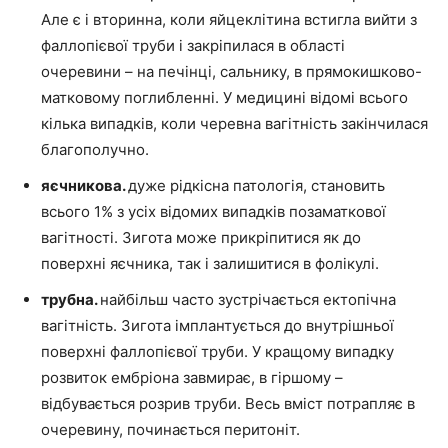
Але є і вторинна, коли яйцеклітина встигла вийти з
фаллопієвої труби і закріпилася в області
очеревини – на печінці, сальнику, в прямокишково-
матковому поглибленні. У медицині відомі всього
кілька випадків, коли черевна вагітність закінчилася
благополучно.
яєчникова.
дуже рідкісна патологія, становить
всього 1% з усіх відомих випадків позаматкової
вагітності. Зигота може прикріпитися як до
поверхні яєчника, так і залишитися в фолікулі.
трубна.
найбільш часто зустрічається ектопічна
вагітність. Зигота імплантується до внутрішньої
поверхні фаллопієвої труби. У кращому випадку
розвиток ембріона завмирає, в гіршому –
відбувається розрив труби. Весь вміст потрапляє в
очеревину, починається перитоніт.