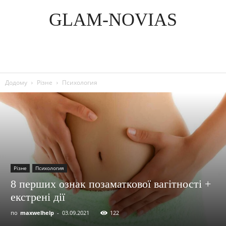
GLAM-NOVIAS
Додому
Різне
Психология
Різне
Психология
8 перших ознак позаматкової вагітності +
екстрені дії
по
maxwelhelp
-
03.09.2021
122