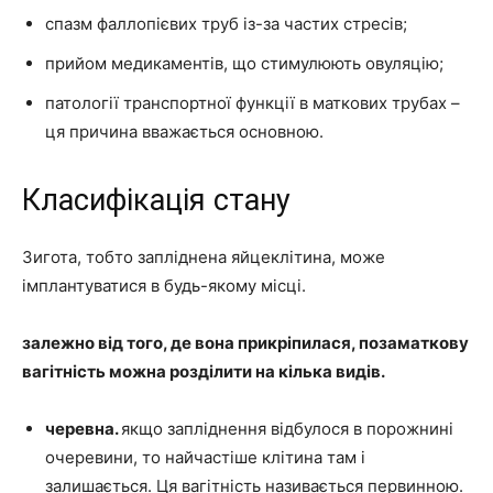
спазм фаллопієвих труб із-за частих стресів;
прийом медикаментів, що стимулюють овуляцію;
патології транспортної функції в маткових трубах –
ця причина вважається основною.
Класифікація стану
Зигота, тобто запліднена яйцеклітина, може
імплантуватися в будь-якому місці.
залежно від того, де вона прикріпилася, позаматкову
вагітність можна розділити на кілька видів.
черевна.
якщо запліднення відбулося в порожнині
очеревини, то найчастіше клітина там і
залишається. Ця вагітність називається первинною.