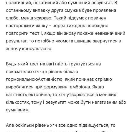
позитивний, негативний або сумнівний результат. В
останньому випадку друга смужка буде проявлена
слабо, менш яскраво. Такий підсумок повинен
насторожити жінку – через тиждень необхідно
повторити тест і, якщо він знову покаже невизначений
результат, то потрібно якомога швидше звернутися в
жіночу консультацію.
Будь-який тест на вагітність грунтується на
показателяххгч-це рівень білка з
гормональноюАктивністю, який починає стрімко
вироблятися при формуванні ембріона. Якщо
вагітність ектопічна, то хгч утворюється в менших
кількостях, тому і результат може бути негативним або
сумнівним.
Але оскільки рівень хгч все одно підвищується, то