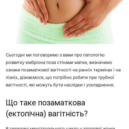
Сьогодні ми поговоримо з вами про патологію
розвитку ембріона поза стінами матки, визначимо
ознаки позаматкової вагітності на ранніх термінах і на
пізніх, дізнаємося, що потрібно робити при трубної
вагітності, які можуть бути наслідки і ускладнення.
Що таке позаматкова
(ектопічна) вагітність?
В середині менструального циклу у здорової жінки