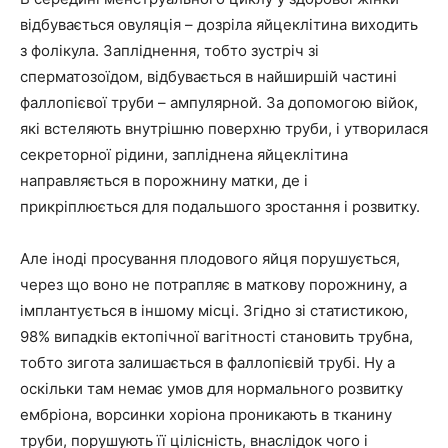
відбувається овуляція – дозріла яйцеклітина виходить
з фолікула. Запліднення, тобто зустріч зі
сперматозоїдом, відбувається в найширшій частині
фаллопієвої труби – ампулярной. За допомогою війок,
які встеляють внутрішню поверхню труби, і утворилася
секреторної рідини, запліднена яйцеклітина
направляється в порожнину матки, де і
прикріплюється для подальшого зростання і розвитку.
Але іноді просування плодового яйця порушується,
через що воно не потрапляє в маткову порожнину, а
імплантується в іншому місці. Згідно зі статистикою,
98% випадків ектопічної вагітності становить трубна,
тобто зигота залишається в фаллопієвій трубі. Ну а
оскільки там немає умов для нормального розвитку
ембріона, ворсинки хоріона проникають в тканину
труби, порушують її цілісність, внаслідок чого і