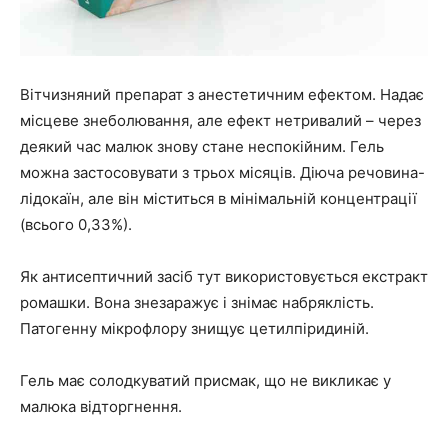
Вітчизняний препарат з анестетичним ефектом. Надає
місцеве знеболювання, але ефект нетривалий – через
деякий час малюк знову стане неспокійним. Гель
можна застосовувати з трьох місяців. Діюча речовина-
лідокаїн, але він міститься в мінімальній концентрації
(всього 0,33%).
Як антисептичний засіб тут використовується екстракт
ромашки. Вона знезаражує і знімає набряклість.
Патогенну мікрофлору знищує цетилпіридиній.
Гель має солодкуватий присмак, що не викликає у
малюка відторгнення.