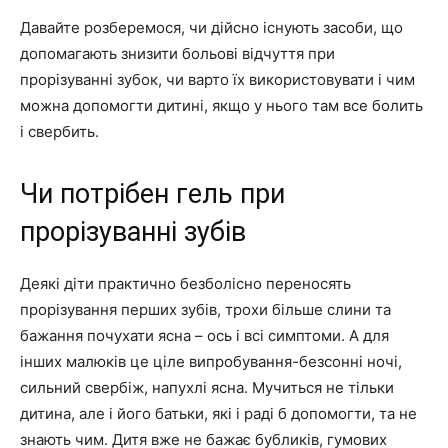
Давайте розберемося, чи дійсно існують засоби, що
допомагають знизити больові відчуття при
прорізуванні зубок, чи варто їх використовувати і чим
можна допомогти дитині, якщо у нього там все болить
і свербить.
Чи потрібен гель при
прорізуванні зубів
Деякі діти практично безболісно переносять
прорізування перших зубів, трохи більше слини та
бажання почухати ясна – ось і всі симптоми. А для
інших малюків це ціле випробування-безсонні ночі,
сильний свербіж, напухлі ясна. Мучиться не тільки
дитина, але і його батьки, які і раді б допомогти, та не
знають чим. Дитя вже не бажає бубликів, гумових