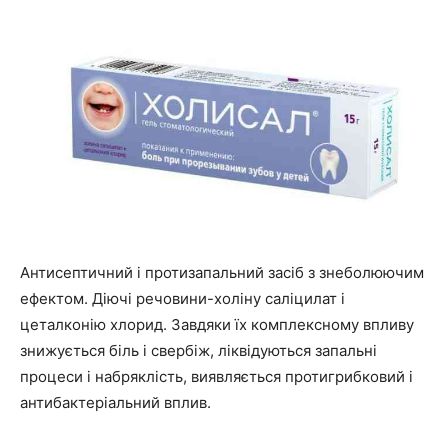
Антисептичний і протизапальний засіб з знеболюючим
ефектом. Діючі речовини-холіну саліцилат і
цеталконію хлорид. Завдяки їх комплексному впливу
знижується біль і свербіж, ліквідуються запальні
процеси і набряклість, виявляється протигрибковий і
антибактеріальний вплив.