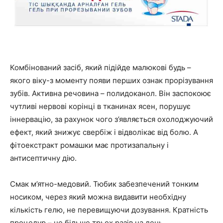
Комбінований засіб, який підійде малюкові будь –
якого віку-з моменту появи перших ознак прорізування
зубів. Активна речовина – полидоканол. Він заспокоює
чутливі нервові корінці в тканинах ясен, порушує
іннервацію, за рахунок чого з’являється охолоджуючий
ефект, який знижує свербіж і відволікає від болю. А
фітоекстракт ромашки має протизапальну і
антисептичну дію.
Смак м’ятно-медовий. Тюбик забезпечений тонким
носиком, через який можна видавити необхідну
кількість гелю, не перевищуючи дозування. Кратність
процедур – не більше трьох разів на день.