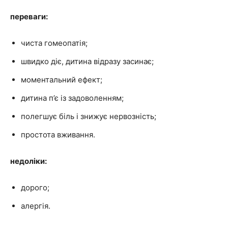
переваги:
чиста гомеопатія;
швидко діє, дитина відразу засинає;
моментальний ефект;
дитина п’є із задоволенням;
полегшує біль і знижує нервозність;
простота вживання.
недоліки:
дорого;
алергія.