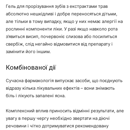
Гель для прорізування зубів з екстрактами трав
абсолютно нешкідливі і добре переносяться дітьми,
але тільки в тому випадку, якщо у них немає алергії на
рослинні компоненти ліки. У разі якщо навколо рота
з’явиться висип, почервоніє слизова або посилиться
свербіж, слід негайно відмовитися від препарату і
замінити його іншим.
Комбінованої дії
Сучасна фармакологія випускає засоби, що поєднують
відразу кілька лікувальних ефектів – вони знімають
біль і лікують запалені ясна.
Комплексний вплив приносить відмінні результати, але
увагу в першу чергу необхідно звертати на діючі
речовини і чітко дотримуватися рекомендовану