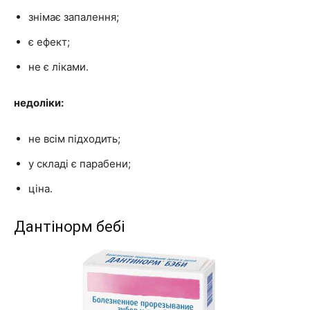
знімає запалення;
є ефект;
не є ліками.
недоліки:
не всім підходить;
у складі є парабени;
ціна.
Дантінорм бебі