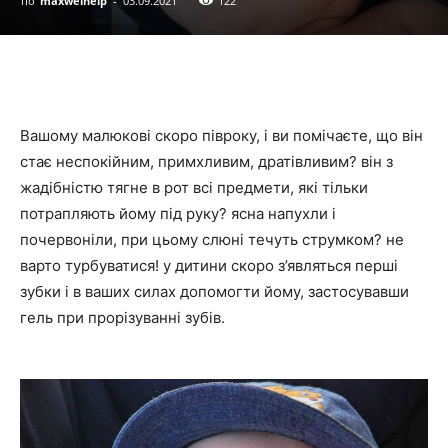
по
maxwelhelp
-
03.09.2021
122
Вашому малюкові скоро півроку, і ви помічаєте, що він
стає неспокійним, примхливим, дратівливим? він з
жадібністю тягне в рот всі предмети, які тільки
потрапляють йому під руку? ясна напухли і
почервоніли, при цьому слюні течуть струмком? не
варто турбуватися! у дитини скоро з’являться перші
зубки і в ваших силах допомогти йому, застосувавши
гель при прорізуванні зубів.