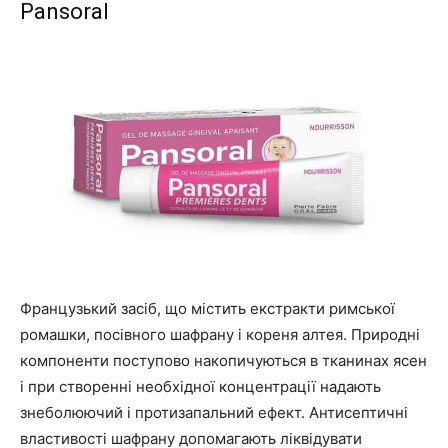
Pansoral
Французький засіб, що містить екстракти римської
ромашки, посівного шафрану і кореня алтея. Природні
компоненти поступово накопичуються в тканинах ясен
і при створенні необхідної концентрації надають
знеболюючий і протизапальний ефект. Антисептичні
властивості шафрану допомагають ліквідувати