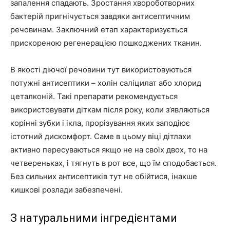
запалення спадають. Зростання хвороботворних
бактерій пригнічується завдяки антисептичним
речовинам. Заключний етап характеризується
прискореною регенерацією пошкоджених тканин.
В якості діючої речовини тут використовуються
потужні антисептики – холін саліцилат або хлорид
цеталконій. Такі препарати рекомендується
використовувати діткам після року, коли з’являються
корінні зубки і ікла, прорізування яких заподіює
істотний дискомфорт. Саме в цьому віці дітлахи
активно пересуваються якщо не на своїх двох, то на
четвереньках, і тягнуть в рот все, що їм сподобається.
Без сильних антисептиків тут не обійтися, інакше
кишкові розлади забезпечені.
З натуральними інгредієнтами