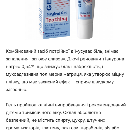
Комбінований засіб потрійної дії-усуває біль, знімає
запалення і загоює слизову. Діючі речовини-гіалуронат
натрію 0,54%, що знижує біль і набряклість, і
мукоадгезивна полімерна матриця, яка утворює міцну
плівку, що має захисний ефект і сприяє швидкому
загоєнню.
Гель пройшов клінічні випробування і рекомендований
дітям з тримісячного віку. Склад абсолютно
безпечний, не містить спирту, цукру, штучних
ароматизаторів, глютену, лактози, парабенів, sls або