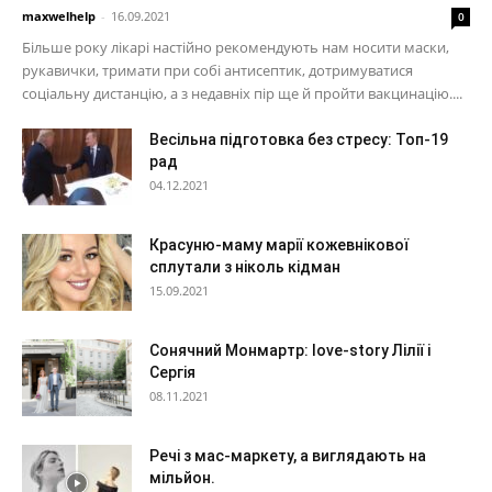
maxwelhelp
-
16.09.2021
0
Більше року лікарі настійно рекомендують нам носити маски,
рукавички, тримати при собі антисептик, дотримуватися
соціальну дистанцію, а з недавніх пір ще й пройти вакцинацію....
Весільна підготовка без стресу: Топ-19
рад
04.12.2021
Красуню-маму марії кожевнікової
сплутали з ніколь кідман
15.09.2021
Сонячний Монмартр: love-story Лілії і
Сергія
08.11.2021
Речі з мас-маркету, а виглядають на
мільйон.