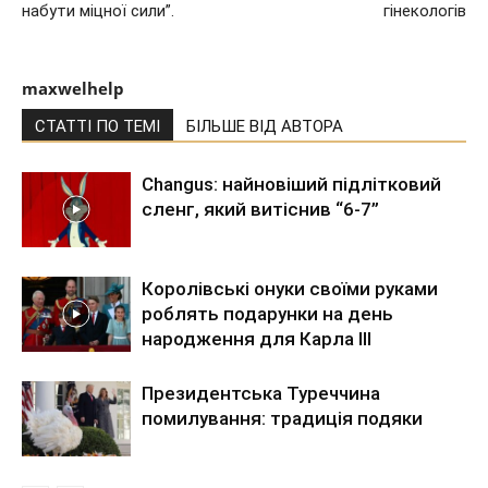
набути міцної сили”.
гінекологів
maxwelhelp
СТАТТІ ПО ТЕМІ
БІЛЬШЕ ВІД АВТОРА
Changus: найновіший підлітковий
сленг, який витіснив “6-7”
Королівські онуки своїми руками
роблять подарунки на день
народження для Карла III
Президентська Туреччина
помилування: традиція подяки