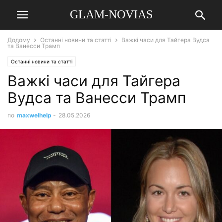
GLAM-NOVIAS
Додому
Останні новини та статті
Важкі часи для Тайгера Вудса
та Ванесси Трамп
Останні новини та статті
Важкі часи для Тайгера
Вудса та Ванесси Трамп
по
maxwelhelp
-
28.05.2026