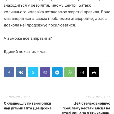
знаходиться у реабілітаційному центрі. Батько її
колишнього чоловіка встановлює жорсткі правила. Вона
має впоратися зі своєю проблемою зі здоров’ям, а хаос
довкола неї продовжує посилюватися.
Чи зможе все виправити?
Єдиний показник – час.
попередня стаття
наступна стаття
Складнощі у питанні опіки
Цей стелаж вирішує
над дітьми Піта Девідсона
проблему нестачі місця на
столі лише за п’ять хвилин.