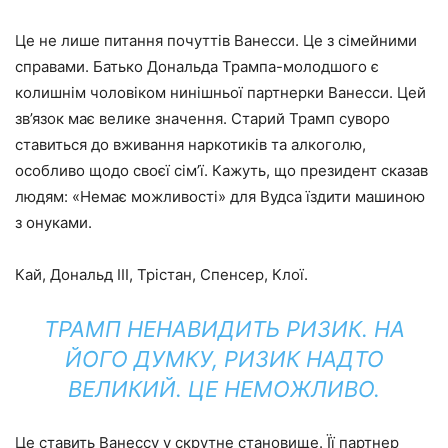
Це не лише питання почуттів Ванесси. Це з сімейними
справами. Батько Дональда Трампа-молодшого є
колишнім чоловіком нинішньої партнерки Ванесси. Цей
зв’язок має велике значення. Старий Трамп суворо
ставиться до вживання наркотиків та алкоголю,
особливо щодо своєї сім’ї. Кажуть, що президент сказав
людям: «Немає можливості» для Вудса їздити машиною
з онуками.
Кай, Дональд ІІІ, Трістан, Спенсер, Клої.
ТРАМП НЕНАВИДИТЬ РИЗИК. НА
ЙОГО ДУМКУ, РИЗИК НАДТО
ВЕЛИКИЙ. ЦЕ НЕМОЖЛИВО.
Це ставить Ванессу у скрутне становище. Її партнер