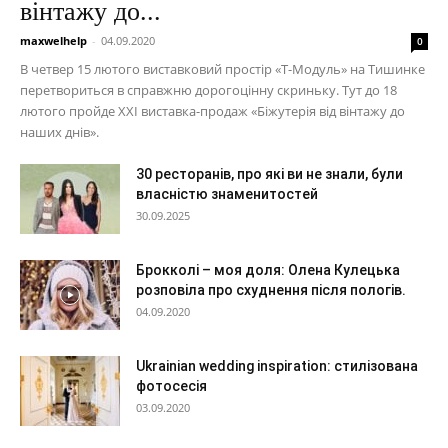
вінтажу до...
maxwelhelp
-
04.09.2020
0
В четвер 15 лютого виставковий простір «Т-Модуль» на Тишинке
перетвориться в справжню дорогоцінну скриньку. Тут до 18
лютого пройде XXI виставка-продаж «Біжутерія від вінтажу до
наших днів».
30 ресторанів, про які ви не знали, були
власністю знаменитостей
30.09.2025
Брокколі – моя доля: Олена Кулецька
розповіла про схуднення після пологів.
04.09.2020
Ukrainian wedding inspiration: стилізована
фотосесія
03.09.2020