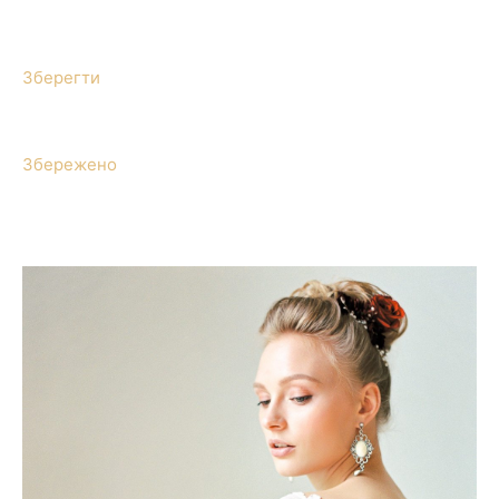
Зберегти
Збережено