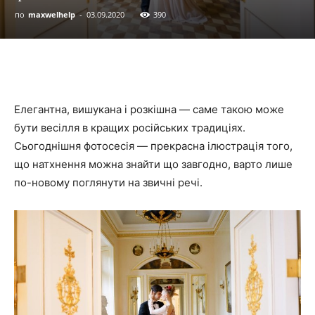
по
maxwelhelp
-
03.09.2020
390
Елегантна, вишукана і розкішна — саме такою може
бути весілля в кращих російських традиціях.
Сьогоднішня фотосесія — прекрасна ілюстрація того,
що натхнення можна знайти що завгодно, варто лише
по-новому поглянути на звичні речі.