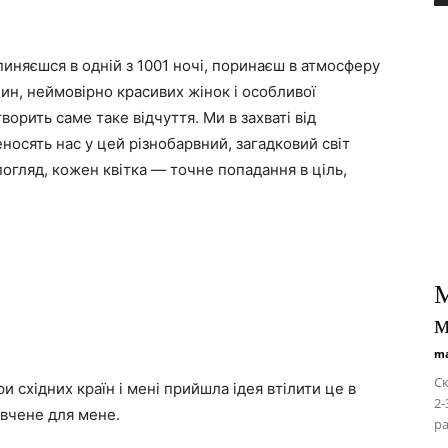
пиняєшся в одній з 1001 ночі, поринаєш в атмосферу
нин, неймовірно красивих жінок і особливої
ворить саме таке відчуття. Ми в захваті від
носять нас у цей різнобарвний, загадковий світ
погляд, кожен квітка — точне попадання в ціль,
М
м
ma
Ск
и східних країн і мені прийшла ідея втілити це в
2-
ивчене для мене.
ра