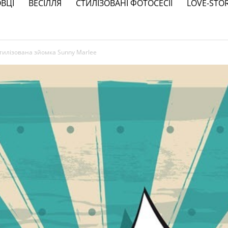
ВЦІ
ВЕСІЛЛЯ
СТИЛІЗОВАНІ ФОТОСЕСІЇ
LOVE-STO
 стилізована зйомка Sunny Marlee