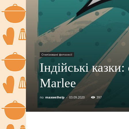
Стилізовані фотосесії
Індійські казки:
Marlee
по
maxwelhelp
-
03.09.2020
397