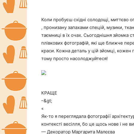
Коли пробуєш східні солодощі, миттєво о
, пронизану запахами спецій, музики, тка
таємниці в їх очах. Сьогоднішня зйомка ст
плівкових фотографій, які ще ближче пере
краси. Кожна деталь у цій зйомці, кожен 
тому просто насолоджуйтеся!
КРАЩЕ
–&gt;
«
Як-то я переглядала фотографії архітектур
контексті весілля, бо це щось нове і не в
— Декоратор Маргарита Малєєва