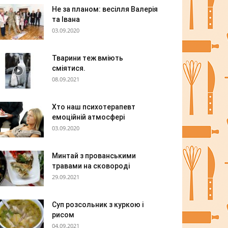
Не за планом: весілля Валерія
та Івана
03.09.2020
Тварини теж вміють
сміятися.
08.09.2021
Хто наш психотерапевт
емоційній атмосфері
03.09.2020
Минтай з прованськими
травами на сковороді
29.09.2021
Суп розсольник з куркою і
рисом
04.09.2021