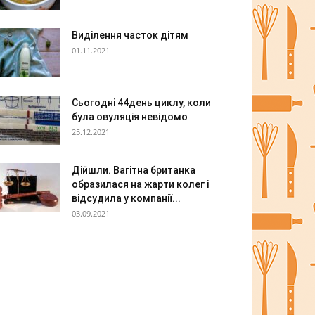
Виділення часток дітям
01.11.2021
Сьогодні 44день циклу, коли
була овуляція невідомо
25.12.2021
Дійшли. Вагітна британка
образилася на жарти колег і
відсудила у компанії...
03.09.2021