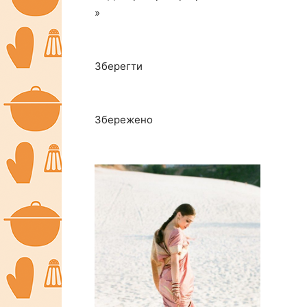
»
Зберегти
Збережено