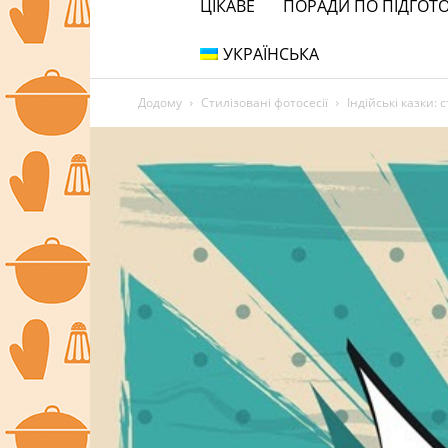
ЦІКАВЕ
ПОРАДИ ПО ПІДГОТО
УКРАЇНСЬКА
Додому
Стилізовані фотосесії
Індійські казки: