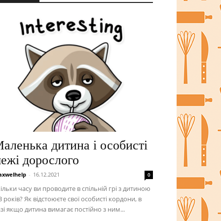
аленька дитина і особисті
ежі дорослого
xwelhelp
-
16.12.2021
0
ільки часу ви проводите в спільній грі з дитиною
3 років? Як відстоюєте свої особисті кордони, в
зі якщо дитина вимагає постійно з ним...