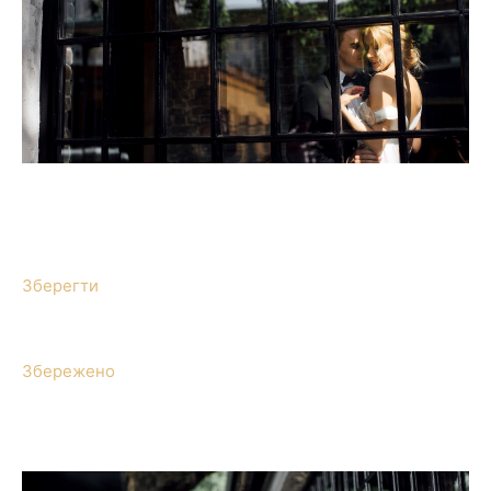
Зберегти
Збережено