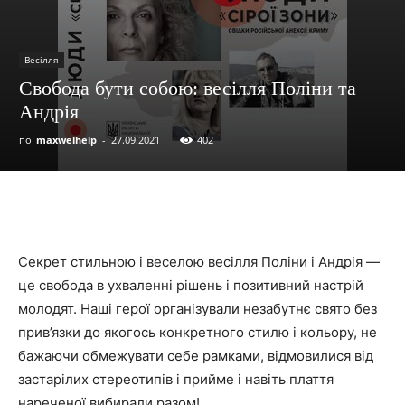
Весілля
Свобода бути собою: весілля Поліни та
Андрія
по
maxwelhelp
-
27.09.2021
402
Секрет стильною і веселою весілля Поліни і Андрія —
це свобода в ухваленні рішень і позитивний настрій
молодят. Наші герої організували незабутнє свято без
прив’язки до якогось конкретного стилю і кольору, не
бажаючи обмежувати себе рамками, відмовилися від
застарілих стереотипів і прийме і навіть плаття
нареченої вибирали разом!