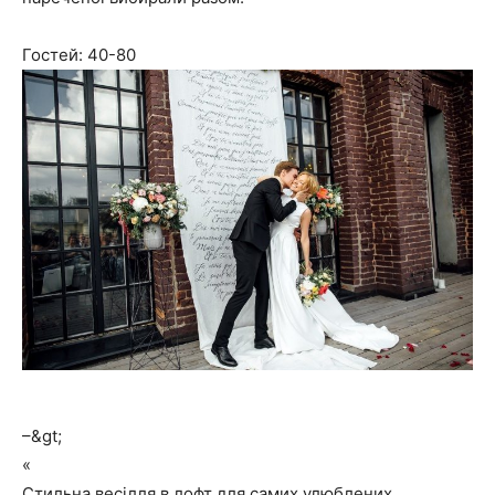
Гостей: 40-80
–&gt;
«
Стильна весілля в лофт для самих улюблених.