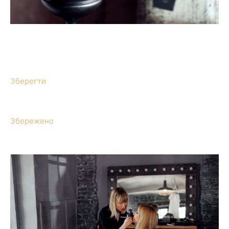
Зберегти
Збережено